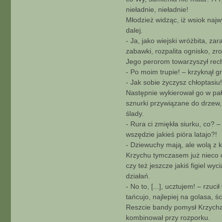
nieładnie, nieładnie!
Młodzież widząc, iż wsiok najw
dalej.
- Ja, jako wiejski wróżbita, z
zabawki, rozpalita ognisko, z
Jego perorom towarzyszył rech
- Po moim trupie! – krzyknął g
- Jak sobie życzysz chłoptasiu
Następnie wykierował go w pałat
sznurki przywiązane do drzew, 
ślady.
- Rura ci zmiękła siurku, co?
wszędzie jakieś pióra latajo?!
- Dziewuchy mają, ale wolą z 
Krzychu tymczasem już nieco o
czy też jeszcze jakiś figiel w
działań.
- No to, [...], ucztujem! – rzu
tańcujo, najlepiej na golasa, ś
Reszcie bandy pomysł Krzycha 
kombinował przy rozporku.