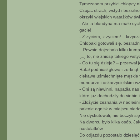
Tymczasem przybici chłopcy nie
Czując strach, wstyd i bezsiln
okrzyki wiejskich watażków św
- Ale ta blondyna ma małe cyck
gacie!
- Z życiem, z życiem! – krzycz
Chłopaki gotowali się, bezradno
– Pewnie dojechało kilku kumpl
[...] to, nie zniosę takiego ws
- Co tu się dzieje? – przerwał
Rafał podniósł głowę i zerknął
ciekawe uśmiechnięte męskie t
mundurze i oskarżycielskim wzr
- Oni są niewinni, napadła nas
które już dochodziły do siebie 
- Złożycie zeznania w nadleśn
palenie ognisk w miejscu nied
Nie dyskutowali, nie boczyli si
Na dworcu było kilka osób. Ja
nastolatków.
Do odjazdu pozostało dziesięć 