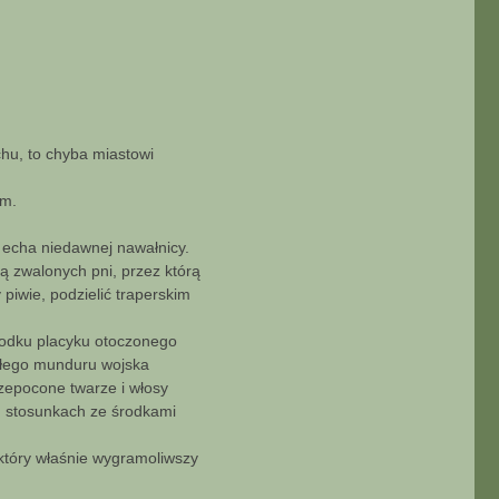
chu, to chyba miastowi
em.
e echa niedawnej nawałnicy.
ną zwalonych pni, przez którą
 piwie, podzielić traperskim
środku placyku otoczonego
iałego munduru wojska
zepocone twarze i włosy
h stosunkach ze środkami
 który właśnie wygramoliwszy