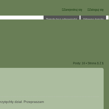
Zarejestruj się
Zaloguj się
Tematy bez odpowiedzi
Aktywne tematy
Posty: 16 • Strona
1
Z
1
przytęchły dział. Przepraszam