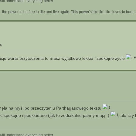
will understand everything better
d, the power to be free to die and live again. This power's like fire, fire loves to burn!
56
ytuacje warte przytoczenia to masz wyjątkowo lekkie i spokojne życie
unęła na myśl po przeczytaniu Parthagasowego tekstu
ść spokojne i poukładane (jak to zodiakalne panny mają..)
, ale czy
will understand everything better