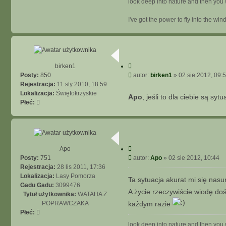
look deep into nature and then you 
I've got the power to fly into the win
C
birken1
y
P
Posty:
850
autor:
birken1
»
02 sie 2012, 09:
t
o
Rejestracja:
11 sty 2010, 18:59
u
j
s
Lokalizacja:
Świętokrzyskie
Apo
, jeśli to dla ciebie są s
t
Płeć:
C
Apo
y
P
Posty:
751
autor:
Apo
»
02 sie 2012, 10:44
t
o
Rejestracja:
28 lis 2011, 17:36
u
j
s
Lokalizacja:
Lasy Pomorza
Ta sytuacja akurat mi się nas
t
Gadu Gadu:
3099476
A życie rzeczywiście wiodę do
Tytuł użytkownika:
WATAHA Z
POPRAWCZAKA
każdym razie
Płeć:
look deep into nature and then you 