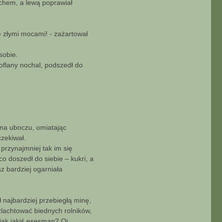
uchem, a lewą poprawiał
 złymi mocami! - zażartował
sobie.
toflany nochal, podszedł do
ę na uboczu, omiatając
czekiwał.
przynajmniej tak im się
o doszedł do siebie – kukri, a
z bardziej ogarniała
 najbardziej przebiegłą minę,
zlachtować biednych rolników,
jak jakiś esesman? Oj