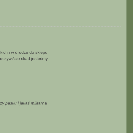
ó
r
ę
kich i w drodze do sklepu
 oczywiście skąd jesteśmy
zy pasku i jakaś militarna