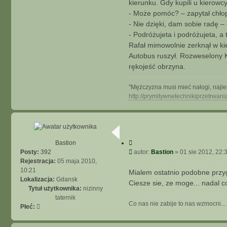
kierunku. Gdy kupili u kierowc
- Może pomóc? – zapytał chłope
- Nie dzięki, dam sobie radę –
- Podróżujeta i podróżujeta, a
Rafał mimowolnie zerknął w ki
Autobus ruszył. Rozweselony K
rękojeść obrzyna.
"Mężczyzna musi mieć nałogi, najl
http://prymitywnetechnikiprzetrwani
C
Bastion
y
P
Posty:
392
autor:
Bastion
»
01 sie 2012, 22:
t
o
Rejestracja:
05 maja 2010,
u
j
s
10:21
Mialem ostatnio podobne przy
t
Lokalizacja:
Gdansk
Ciesze sie, ze moge... nadal c
Tytuł użytkownika:
nizinny
taternik
Co nas nie zabije to nas wzmocni...
Płeć: