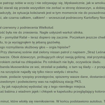
 patrząc sobie w oczy i nie odzywając się, błyskawicznie, jak w amoku
ość starali się przede wszystkim nie zerkać w stronę dziewczyn, a dobi
iadczyły, że sytuacja koleżanek jest w tym momencie nie do pozazdros
i, ale czarna całkiem, całkiem! – wrzeszczał podniecony Kartoflany No
ał czerwony z podniecenia Wielkolud.
ść była nie do zniesienia. Nagle usłyszeli warkot silnika.
i – pomyślał Rafał – teraz dopiero się zacznie. Poczekam jeszcze chwilę 
tydu, to ja wyciągnąłem tę jebaną gazówkę.
 jego rozmyślania służbowy głos – orgia hipisów?
. Przy złamanej sośnie stał zielony nissan patrol z napisem „Straż Leśn
warze. Obok dziewczyn, próbujących okryć swoją goliznę, stał przyst
okiem zerkał na chłopaków. Po rolnikach nie było, oczywiście śladu.
 banda kłusowników ze wsi, strzelali w pałatkę, o tam są ślady – z prze
i na szczęście najadły się tylko nieco wstydu i strachu.
ictwie, podacie rysopisy przestępców, spiszemy wasze dane, dostaniec
ozwolonym i podwieziemy was na najbliższą stację PKS.
ę, by jak najszybciej wydostać się z tego niemiłego miejsca.
kaś babina z wiadrem jajek i chłopek w kapelusiku przeglądający kolor
minut, które wlokły się niemiłosiernie. W końcu podstawiono autobus. T