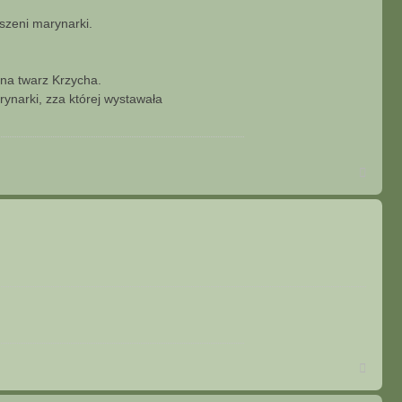
eszeni marynarki.
zna twarz Krzycha.
ynarki, zza której wystawała
N
a
g
ó
r
ę
N
a
g