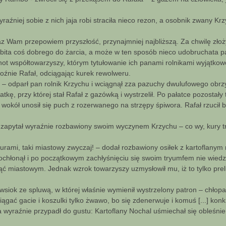
yraźniej sobie z nich jaja robi straciła nieco rezon, a osobnik zwany 
araz Wam przepowiem przyszłość, przynajmniej najbliższą. Za chwilę zło
robita coś dobrego do żarcia, a może w ten sposób nieco udobruchata p
ot współtowarzyszy, którym tytułowanie ich panami rolnikami wyjątkow
roźnie Rafał, odciągając kurek rewolweru.
! – odparł pan rolnik Krzychu i wciągnął zza pazuchy dwulufowego obrz
kę, przy której stał Rafał z gazówką i wystrzelił. Po pałatce pozostały
wokół unosił się puch z rozerwanego na strzępy śpiwora. Rafał rzucił b
 – zapytał wyraźnie rozbawiony swoim wyczynem Krzychu – co wy, kury t
kurami, taki miastowy zwyczaj! – dodał rozbawiony osiłek z kartoflanym
chłonął i po początkowym zachłyśnięciu się swoim tryumfem nie wiedzi
yciąć miastowym. Jednak wzrok towarzyszy uzmysłowił mu, iż to tylko pre
cił wsiok ze spluwą, w której właśnie wymienił wystrzelony patron – chłop
ciągać gacie i koszulki tylko żwawo, bo się zdenerwuje i komuś [...] konk
wyraźnie przypadł do gustu: Kartoflany Nochal uśmiechał się obleśnie,