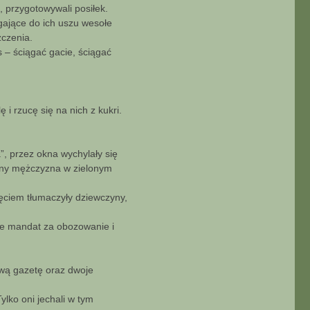
, przygotowywali posiłek.
egające do ich uszu wesołe
zczenia.
s – ściągać gacie, ściągać
i rzucę się na nich z kukri.
a”, przez okna wychylały się
ojny mężczyzna w zielonym
jęciem tłumaczyły dziewczyny,
ie mandat za obozowanie i
ową gazetę oraz dwoje
ylko oni jechali w tym