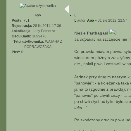
C
Apo
y
P
Posty:
751
autor:
Apo
»
01 sie 2012, 22:57
t
o
Rejestracja:
28 lis 2011, 17:36
u
j
s
Lokalizacja:
Lasy Pomorza
Nieźle
Parthagas
!
t
Gadu Gadu:
3099476
Ja
odpukać
na szczęście nie m
Tytuł użytkownika:
WATAHA Z
POPRAWCZAKA
Co prawda miałam pewną sytuac
Płeć:
wieczorem późnym zaszłyśmy do
etc., nalali piwo i zostawili w s
Jednak przy drugim naszym kuflu
"panowie": - a koleżanka taka
ja na to (zgodnie z prawdą): n
"panowie" po chwili ciszy - ... 
po chwili słychać tylko było sz
taka..."
Po skończony drugim piwie uda