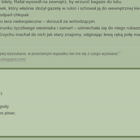
y bilety, Rafał wyszedł na zewnątrz, by wrzucić bagaże do luku.
k, który właśnie złożył gazetę w rulon i schował ją do wewnętrznej ki
 odparł chłopak.
 to tera niebezpieczne – dorzucił za wchodzącym.
erunku życzliwego wieśniaka i zamarł – uśmiechała się do niego rubas
rzychu machał do nich jak stary znajomy, odginając lewą ręką połę mar
epiej wyszukane, w przeciwnym wypadku nie ma się z czego wyzwalać."
a.blogspot.com/
33
gody.
os pisac.