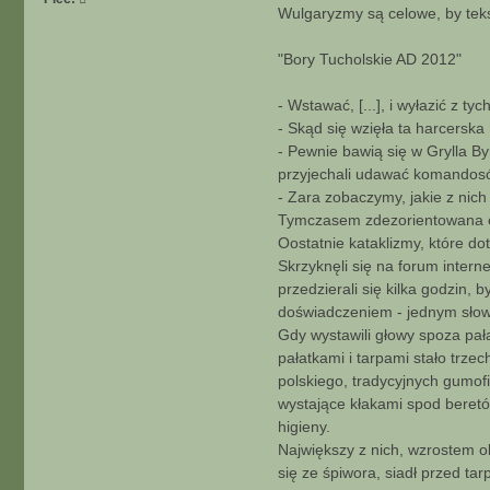
Wulgaryzmy są celowe, by teks
A
A
W
"Bory Tucholskie AD 2012"
A
N
- Wstawać, [...], i wyłazić z ty
S
- Skąd się wzięła ta harcerska 
O
- Pewnie bawią się w Grylla B
W
przyjechali udawać komandos
A
N
- Zara zobaczymy, jakie z nich
E
Tymczasem zdezorientowana e
Oostatnie kataklizmy, które do
Skrzyknęli się na forum intern
przedzierali się kilka godzin,
doświadczeniem - jednym słowe
Gdy wystawili głowy spoza pał
pałatkami i tarpami stało trze
polskiego, tradycyjnych gumof
wystające kłakami spod beretó
higieny.
Największy z nich, wzrostem o
się ze śpiwora, siadł przed t