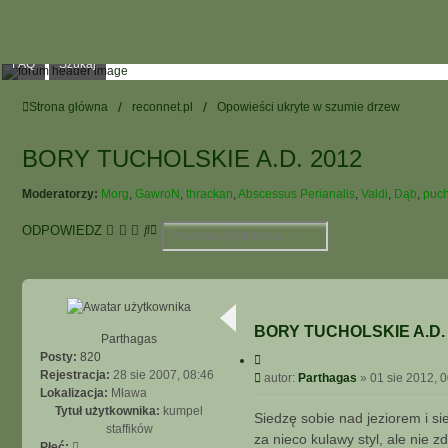
FAQ
Szukaj
Strona główna
reconnet.pl
Opowieści ukryte w szumie drzew
BORY TUCHOLSKIE A.D. 2012
Moderatorzy:
Morg
,
GawroN
,
thrackan
,
Abscessus Perianalis
,
Valdi
,
Dąb
,
puc
S
W
ODPOWIEDZ
z
Y
u
S
k
Z
a
U
j
K
BORY TUCHOLSKIE A.D.
I
Parthagas
W
Posty:
820
C
y
A
Rejestracja:
28 sie 2007, 08:46
P
autor:
Parthagas
»
01 sie 2012, 
t
N
Lokalizacja:
Mława
o
u
I
Tytuł użytkownika:
kumpel
j
s
Siedzę sobie nad jeziorem i si
E
staffików
t
za nieco kulawy styl, ale nie
Z
Płeć: