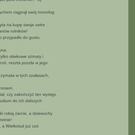
Krzychem ciągnął swój monolog
żyta na kupę swoje ostre
anów rolników!
o przypadło do gustu.
yna.
 tylko oliwkowe szmaty i
roń, reszta poszła w jego
rzymata w tych szałasach,
 nosem.
ał, czy zakończyć ten występ,
ludium do ich dalszych
aki robią żarcie, a dziewuchy
retnie!
 a Wielkolud już coś