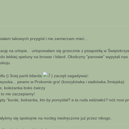
iałam takowych przygód i nie zamierzam mieć...
ję na urlopie... urlopowałam się grzecznie z psiapsiółą w Świętokrzys
 lekkiej speluny na browar i bilard. Okoliczny "panowie" wypytali nas
pokoju.
 (i 3ciej partii bilarda
) zaczęli zagadywać:
 wysoka... pewno w Prokomie gra! (koszykówka i siatkówka 3miejska)
ie, koleżanka boks ćwiczy
a to nie zaczepiamy!
epty
"kurde, bokserka, kto by pomyślał? a ta ruda widziałeś? nóż nosi pr
łyśmy się spokojnie na nocleg niedręczone już przez nikogo..