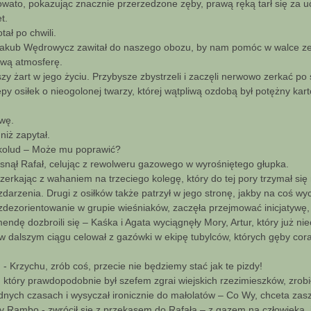
owato, pokazując znacznie przerzedzone zęby, prawą ręką tarł się za 
t.
otał po chwili.
 Jakub Wędrowycz zawitał do naszego obozu, by nam pomóc w walce ze
ową atmosferę.
y żart w jego życiu. Przybysze zbystrzeli i zaczęli nerwowo zerkać po 
py osiłek o nieogolonej twarzy, której wątpliwą ozdobą był potężny kar
wę.
 niż zapytał.
elkolud – Może mu poprawić?
zasnął Rafał, celując z rewolweru gazowego w wyrośniętego głupka.
 zerkając z wahaniem na trzeciego kolegę, który do tej pory trzymał si
arzenia. Drugi z osiłków także patrzył w jego stronę, jakby na coś wy
ezorientowanie w grupie wieśniaków, zaczęła przejmować inicjatywę, 
dę dozbroili się – Kaśka i Agata wyciągnęły Mory, Artur, który już niec
w dalszym ciągu celował z gazówki w ekipę tubylców, których gęby cora
- Krzychu, zrób coś, przecie nie będziemy stać jak te pizdy!
, który prawdopodobnie był szefem zgrai wiejskich rzezimieszków, zrobił
udnych czasach i wysyczał ironicznie do małolatów – Co Wy, chceta zas
y Rambo - zwrócił się z przekąsem do Rafała – z gazem na człowieka, 