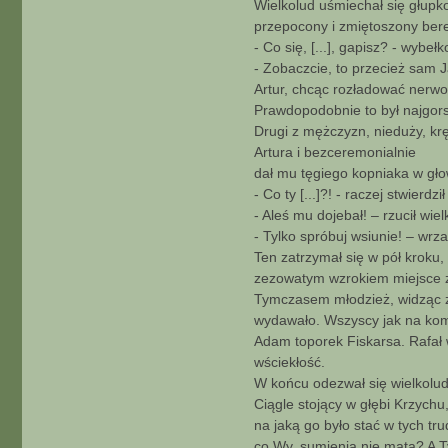
Wielkolud uśmiechał się głupk
przepocony i zmiętoszony bere
- Co się, [...], gapisz? - wybełk
- Zobaczcie, to przecież sam
Artur, chcąc rozładować nerw
Prawdopodobnie to był najgorsz
Drugi z mężczyzn, nieduży, krę
Artura i bezceremonialnie
dał mu tęgiego kopniaka w gło
- Co ty [...]?! - raczej stwierdził
- Aleś mu dojebał! – rzucił wi
- Tylko spróbuj wsiunie! – wr
Ten zatrzymał się w pół kroku,
zezowatym wzrokiem miejsce zd
Tymczasem młodzież, widząc zd
wydawało. Wszyscy jak na komen
Adam toporek Fiskarsa. Rafał 
wściekłość.
W końcu odezwał się wielkolud 
Ciągle stojący w głębi Krzychu
na jaką go było stać w tych tr
co Wy, sumienia nie mata? A T