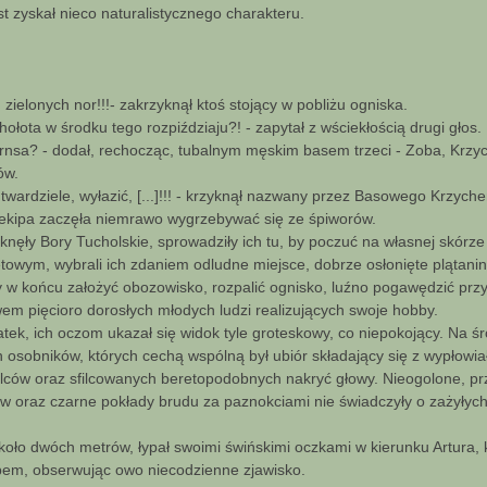
t zyskał nieco naturalistycznego charakteru.
ch zielonych nor!!!- zakrzyknął ktoś stojący w pobliżu ogniska.
hołota w środku tego rozpiździaju?! - zapytał z wściekłością drugi głos.
yrnsa? - dodał, rechocząc, tubalnym męskim basem trzeci - Zoba, Krzy
ów.
 twardziele, wyłazić, [...]!!! - krzyknął nazwany przez Basowego Krzych
kipa zaczęła niemrawo wygrzebywać się ze śpiworów.
tknęły Bory Tucholskie, sprowadziły ich tu, by poczuć na własnej skórz
etowym, wybrali ich zdaniem odludne miejsce, dobrze osłonięte plątani
 by w końcu założyć obozowisko, rozpalić ognisko, luźno pogawędzić przy
m pięcioro dorosłych młodych ludzi realizujących swoje hobby.
atek, ich oczom ukazał się widok tyle groteskowy, co niepokojący. Na 
ch osobników, których cechą wspólną był ubiór składający się z wypłow
ilców oraz sfilcowanych beretopodobnych nakryć głowy. Nieogolone, pr
w oraz czarne pokłady brudu za paznokciami nie świadczyły o zażyłyc
koło dwóch metrów, łypał swoimi świńskimi oczkami w kierunku Artura,
arpem, obserwując owo niecodzienne zjawisko.