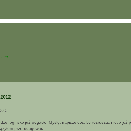
halsw
 2012
00:41
edzę, ognisko już wygasło. Myślę, napiszę coś, by rozruszać nieco już 
 zdążyłem przeredagować.