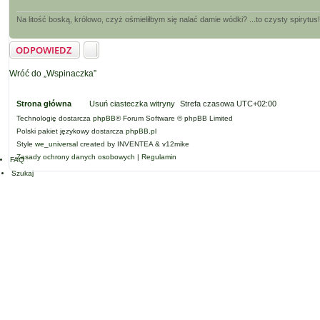
Na litość boską, królowo, czyż ośmieliłbym się nalać damie wódki? ...to czysty spirytus!
ODPOWIEDZ
Wróć do „Wspinaczka”
Strona główna
Usuń ciasteczka witryny
Strefa czasowa
UTC+02:00
Technologię dostarcza
phpBB
® Forum Software © phpBB Limited
Polski pakiet językowy dostarcza
phpBB.pl
Style
we_universal
created by INVENTEA & v12mike
Zasady ochrony danych osobowych
|
Regulamin
FAQ
Szukaj