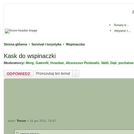
Z
Tematy bez odpowiedzi
Aktywne tematy
Strona główna
Survival i turystyka
Wspinaczka
Kask do wspinaczki
Moderatorzy:
Morg
,
GawroN
,
thrackan
,
Abscessus Perianalis
,
Valdi
,
Dąb
,
puchalsw
Szukaj
Wyszukiwanie zaawansowane
ODPOWIEDZ
P
autor:
Tresor
»
16 gru 2011, 19:47
o
s
t
egzor pisze: