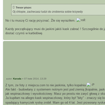
s
t
Tresor pisze:
Oj chlopie, zachecasz ludzi do zrobienia sobie krzywdy
No i tu muszę Ci rację przyznać. Źle się wyraziłem.
Każdy początkujący musi do jaskini jakiś kask zabrać ! Szczególnie do
dostać czymś w karbidówę.
P
autor:
Karuda
»
07 kwie 2014, 13:29
o
s
Z tym, że foty z miejsca.com to nie jaskinia, tylko kopalnia
t
Ale fakt - budowlany z systemem nośnym jest pod ziemią (kopalnie, jask
jak wspinaczkowy i wysokościowy. Masz po prostu nie zaryć głową z ska
Ja kupiłam na allegro kask wspinaczkowy, który był "bity" - znaczy się 
spadający kamyczek ryskę zrobił. Mam go od 4 lat. Jest przeorany rysk