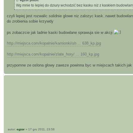
Wg mnie to lepiej do dziury wchodzić bez kasku niż z kaskiem budowlan
czyli lepiej jest rozwalic solidnie glowe niz zalozyc kask..nawet budowlan
do zrobienia sobie krzywdy
ps zobaczcie jak ladnie kaski budowlane sprawuja sie w akcji
http://miejsca.com/kopalnie/kamionki/sh ... 638_kp.jpg
http://miejsca.com/kopalnie/zlate_hory/ ... 160_kp.jpg
przypomne ze oslona glowy zawsze powinna byc w miejscach takich jak
P
autor:
egzor
»
17 gru 2011, 23:58
o