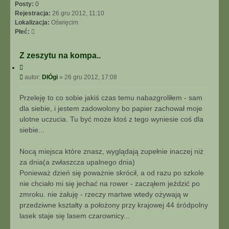
I
Posty:
0
E
Rejestracja:
26 gru 2012, 11:10
Z
Lokalizacja:
Oświęcim
A
Płeć:
A
W
Z zeszytu na kompa..
A
C
N
y
P
S
autor:
DłÓgi
»
26 gru 2012, 17:08
t
o
O
u
s
W
Przeleję to co sobie jakiś czas temu nabazgroliłem - sam
j
t
A
dla siebie, i jestem zadowolony bo papier zachował moje
N
ulotne uczucia. Tu być może ktoś z tego wyniesie coś dla
E
siebie...
Nocą miejsca które znasz, wyglądają zupełnie inaczej niż
za dnia(a zwłaszcza upalnego dnia)
Ponieważ dzień się poważnie skrócił, a od razu po szkole
nie chciało mi się jechać na rower - zacząłem jeździć po
zmroku. nie żałuję - rzeczy martwe wtedy ożywają w
przedziwne kształty a położony przy krajowej 44 śródpolny
lasek staje się lasem czarownicy...