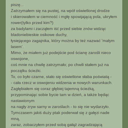
piszę...
Zatrzymałem się na pustej, na wpół oświetlonej drodze
i skierowałem w ciemność i mgłę spowijającą pola, ukryłem
rower(tylko przed kim?)
za badylami i zacząłem iść przed siebie znów widząc
bladoniebieskie osikowe duchy,
łysiejącego zagajnika, który można by też nazwać 'małym
lasem'.
Mimo, że miałem już podejście pod ścianę zarośli nieco
oswojone,
coś mnie na chwilę zatrzymało; po chwili stałem już na
początku ścieżki.
To, co było czarne, stało się oświetlone słaba poświatą -
- cała rzecz w oswojeniu widzenia w nowych warunkach.
Zagłębiałem się coraz głębiej tajemną ścieżką,
przypominając sobie bycie tam w dzień, a także będąc
nastawionym
na nagły zryw sarny w zaroślach - to się nie wydarzyło.
Tymczasem jakiś duży ptak poderwał się z gałęzi nade
mną,
zaraz, zobaczyłem przed sobą gałąź zagradzającą