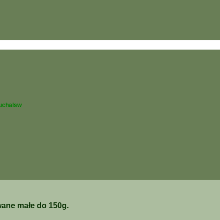
uchalsw
wane małe do 150g.