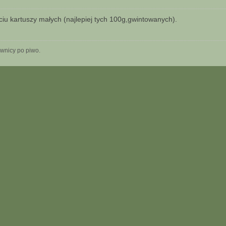
ciu kartuszy małych (najlepiej tych 100g,gwintowanych).
iwnicy po piwo.