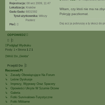
Rejestracja:
08 wrz 2009, 11:47
Lokalizacja:
Kraków
Witam, czy ktoś nie ma na zby
Gadu Gadu:
6831592
Pokryję paczkomat.
Tytuł użytkownika:
Wilczy
Pasterz
Daj acz ja pobruszę a ty skocz do p
Płeć:
ODPOWIEDZ
Podgląd Wydruku
Posty: 1 • Strona
1
Z
1
Wróć Do „Giełda”
Przejdź Do
Reconnet.pl
↳ Zasady Obowiązujące Na Forum
↳ Leśne Dyskusje
↳ Imprezy, Wyprawy Oraz Spacery
↳ Opowieści Ukryte W Szumie Drzew
↳ Galeria
↳ Fotki Survivalowo-Turystyczne
↳ Fotki Militarne