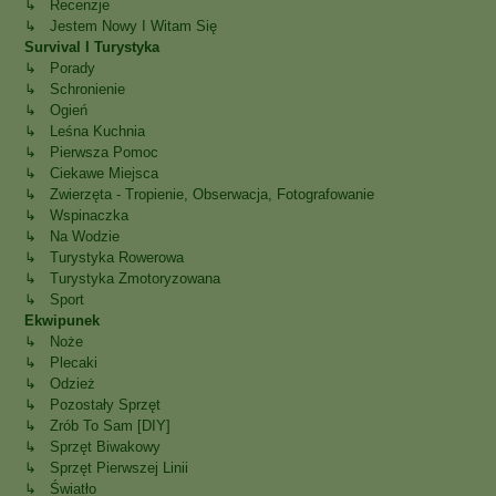
↳ Recenzje
↳ Jestem Nowy I Witam Się
Survival I Turystyka
↳ Porady
↳ Schronienie
↳ Ogień
↳ Leśna Kuchnia
↳ Pierwsza Pomoc
↳ Ciekawe Miejsca
↳ Zwierzęta - Tropienie, Obserwacja, Fotografowanie
↳ Wspinaczka
↳ Na Wodzie
↳ Turystyka Rowerowa
↳ Turystyka Zmotoryzowana
↳ Sport
Ekwipunek
↳ Noże
↳ Plecaki
↳ Odzież
↳ Pozostały Sprzęt
↳ Zrób To Sam [DIY]
↳ Sprzęt Biwakowy
↳ Sprzęt Pierwszej Linii
↳ Światło