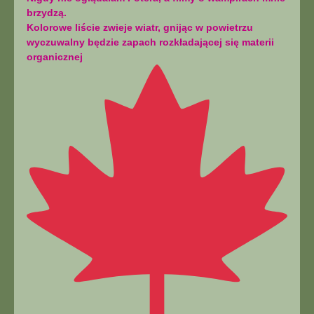
brzydzą.
Kolorowe liście zwieje wiatr, gnijąc w powietrzu
wyczuwalny będzie zapach rozkładającej się materii
organicznej