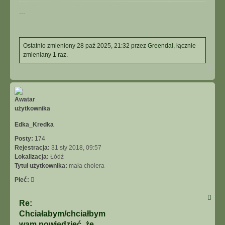
...
Ostatnio zmieniony 28 paź 2025, 21:32 przez
Greendal
, łącznie
zmieniany 1 raz.
Na
górę
Edka_Kredka
Posty:
174
Rejestracja:
31 sty 2018, 09:57
Lokalizacja:
Łódź
Tytuł użytkownika:
mała cholera
Płeć:
Re:
Chciałabym/chciałbym
wam powiedzieć, że…