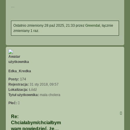
...
Ostatnio zmieniony 28 paź 2025, 21:33 przez
Greendal
, łącznie
zmieniany 1 raz.
Na
górę
Edka_Kredka
Posty:
174
Rejestracja:
31 sty 2018, 09:57
Lokalizacja:
Łódź
Tytuł użytkownika:
mała cholera
Płeć:
Re:
Chciałabym/chciałbym
wam powiedzieć, że…