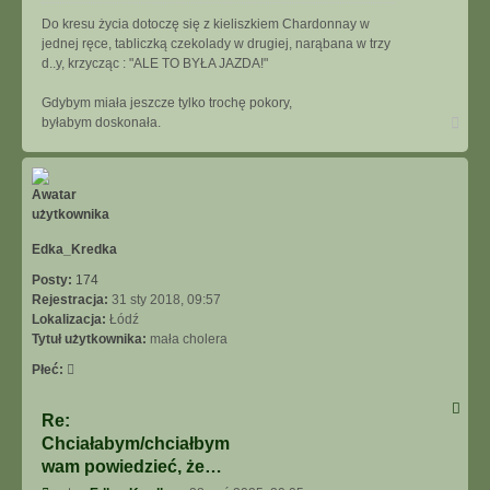
Do kresu życia dotoczę się z kieliszkiem Chardonnay w
jednej ręce, tabliczką czekolady w drugiej, narąbana w trzy
d..y, krzycząc : "ALE TO BYŁA JAZDA!"
Gdybym miała jeszcze tylko trochę pokory,
Na
byłabym doskonała.
górę
Edka_Kredka
Posty:
174
Rejestracja:
31 sty 2018, 09:57
Lokalizacja:
Łódź
Tytuł użytkownika:
mała cholera
Płeć:
Re:
Chciałabym/chciałbym
wam powiedzieć, że…