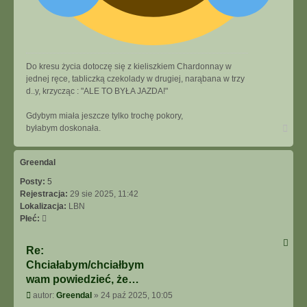
Do kresu życia dotoczę się z kieliszkiem Chardonnay w
jednej ręce, tabliczką czekolady w drugiej, narąbana w trzy
d..y, krzycząc : "ALE TO BYŁA JAZDA!"
Gdybym miała jeszcze tylko trochę pokory,
Na
byłabym doskonała.
górę
Greendal
Posty:
5
Rejestracja:
29 sie 2025, 11:42
Lokalizacja:
LBN
Płeć:
Re:
Chciałabym/chciałbym
wam powiedzieć, że…
Post
autor:
Greendal
»
24 paź 2025, 10:05