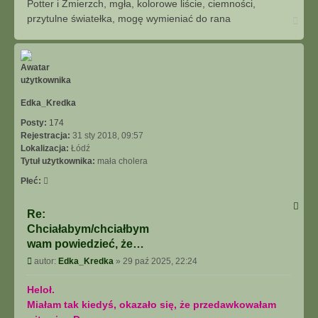
Potter i Zmierzch, mgła, kolorowe liście, ciemności,
przytulne światełka, mogę wymieniać do rana
Na
górę
Edka_Kredka
Posty:
174
Rejestracja:
31 sty 2018, 09:57
Lokalizacja:
Łódź
Tytuł użytkownika:
mała cholera
Płeć:
Re:
Chciałabym/chciałbym
wam powiedzieć, że…
Post
autor:
Edka_Kredka
»
29 paź 2025, 22:24
Heloł.
Miałam tak kiedyś, okazało się, że przedawkowałam