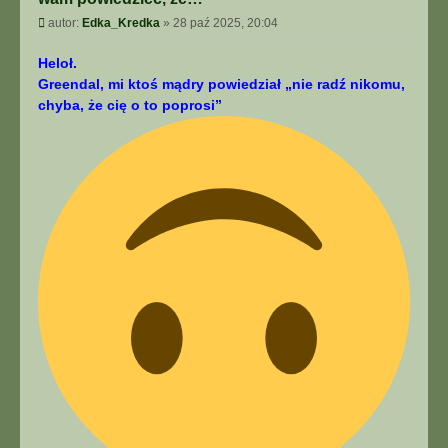
Post
autor:
Edka_Kredka
»
28 paź 2025, 20:04
Heloł.
Greendal, mi ktoś mądry powiedział „nie radź nikomu,
chyba, że cię o to poprosi”