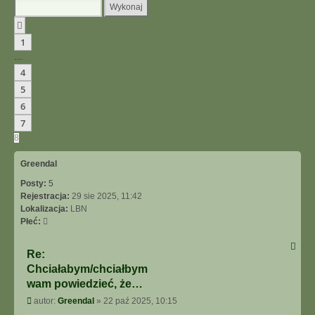
Poprzednia
1
…
4
5
6
7
8
Greendal
Posty:
5
Rejestracja:
29 sie 2025, 11:42
Lokalizacja:
LBN
Płeć:
Re:
Chciałabym/chciałbym
wam powiedzieć, że…
Post
autor:
Greendal
»
22 paź 2025, 10:15