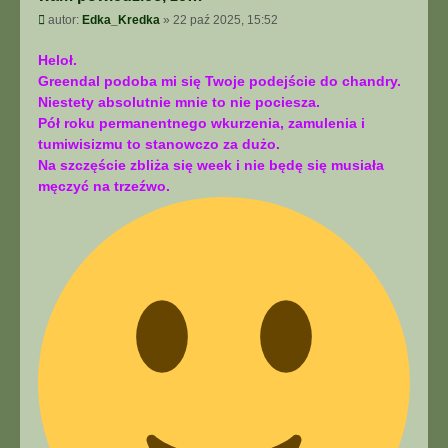
Post
autor:
Edka_Kredka
»
22 paź 2025, 15:52
Heloł.
Greendal podoba mi się Twoje podejście do chandry.
Niestety absolutnie mnie to nie pociesza.
Pół roku permanentnego wkurzenia, zamulenia i
tumiwisizmu to stanowczo za dużo.
Na szczęście zbliża się week i nie będę się musiała
męczyć na trzeźwo.