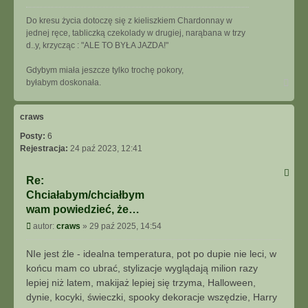
Do kresu życia dotoczę się z kieliszkiem Chardonnay w
jednej ręce, tabliczką czekolady w drugiej, narąbana w trzy
d..y, krzycząc : "ALE TO BYŁA JAZDA!"
Gdybym miała jeszcze tylko trochę pokory,
Na
byłabym doskonała.
górę
craws
Posty:
6
Rejestracja:
24 paź 2023, 12:41
Re:
Chciałabym/chciałbym
wam powiedzieć, że…
Post
autor:
craws
»
29 paź 2025, 14:54
NIe jest źle - idealna temperatura, pot po dupie nie leci, w
końcu mam co ubrać, stylizacje wyglądają milion razy
lepiej niż latem, makijaż lepiej się trzyma, Halloween,
dynie, kocyki, świeczki, spooky dekoracje wszędzie, Harry