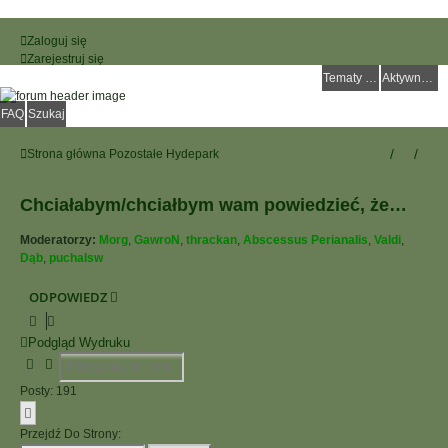
Zaloguj się
Zarejestruj się
Tematy bez odpowiedzi
Aktywne tematy
FAQ
Szukaj
Strona główna
Pozostałe
Hydepark
Chciałabym/chciałbym wam powiedzieć, że…
Moderatorzy:
Morg
,
GawroN
,
thrackan
,
Abscessus Perianalis
,
Valdi
,
Dąb
,
puchalsw
ODPOWIEDZ
Podgląd Wydruku
Szukaj
Wyszukiwanie Zaawansowane
Posty: 191
Strona
8
Z
8
Przejdź Do Strony: