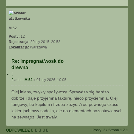
a
g
ó
r
ę
M 52
Posty:
12
Rejestracja:
30 sty 2015, 20:53
Lokalizacja:
Warszawa
Re: Impregnat/wosk do
drewna
C
y
P
autor:
M 52
»
01 sty 2026, 10:05
t
o
u
s
Olej lniany, zwykły spożywczy. Sprawdza się bardzo
j
t
dobrze i daje przyjemna fakturę, nieco przyciemnia. Olej
tungowy, bo kupiłem i trzeba zużyć. A od pewnego czasu
lakier jachtowy sadolin, ale na elementach pozostawianych
na zewnątrz. Jest trwały.
N
a
g
ODPOWIEDZ
Posty: 3 • Strona
1
Z
1
ó