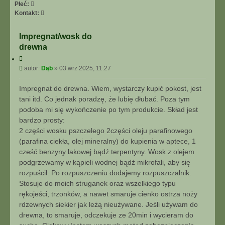
I
Płeć:
E
S
Kontakt:
Z
k
A
o
Impregnat/wosk do
A
n
drewna
W
t
A
a
C
N
y
k
P
autor:
Dąb
»
03 wrz 2025, 11:27
t
S
t
o
u
O
u
s
Impregnat do drewna. Wiem, wystarczy kupić pokost, jest
j
W
j
t
tani itd. Co jednak poradzę, że lubię dłubać. Poza tym
A
s
podoba mi się wykończenie po tym produkcie. Skład jest
N
i
bardzo prosty:
E
ę
2 części wosku pszczelego 2części oleju parafinowego
z
D
(parafina ciekła, olej mineralny) do kupienia w aptece, 1
ą
cześć benzyny lakowej bądź terpentyny. Wosk z olejem
b
podgrzewamy w kąpieli wodnej bądź mikrofali, aby się
rozpuścił. Po rozpuszczeniu dodajemy rozpuszczalnik.
Stosuje do moich struganek oraz wszelkiego typu
rękojeści, trzonków, a nawet smaruje cienko ostrza noży
rdzewnych siekier jak leżą nieużywane. Jeśli używam do
drewna, to smaruje, odczekuje ze 20min i wycieram do