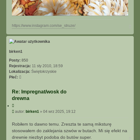
N
https://www.instagram.com/se_struze/
a
g
ó
r
ę
birken1
Posty:
850
Rejestracja:
11 sty 2010, 18:59
Lokalizacja:
Świętokrzyskie
Płeć:
Re: Impregnat/wosk do
drewna
C
y
P
autor:
birken1
»
04 wrz 2025, 19:12
t
o
u
s
Robiłem to dawno temu. Zreszta te samą miksturę
j
t
stosowałem do zaklejania szwów w butach. Mi się efekt na
drewnie niezbyt podoba do butów super.
N