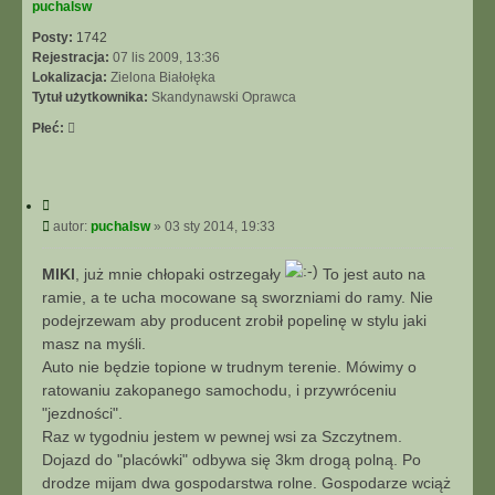
puchalsw
Posty:
1742
Rejestracja:
07 lis 2009, 13:36
Lokalizacja:
Zielona Białołęka
Tytuł użytkownika:
Skandynawski Oprawca
Płeć:
C
y
P
autor:
puchalsw
»
03 sty 2014, 19:33
t
o
u
s
MlKl
, już mnie chłopaki ostrzegały
To jest auto na
j
t
ramie, a te ucha mocowane są sworzniami do ramy. Nie
podejrzewam aby producent zrobił popelinę w stylu jaki
masz na myśli.
Auto nie będzie topione w trudnym terenie. Mówimy o
ratowaniu zakopanego samochodu, i przywróceniu
"jezdności".
Raz w tygodniu jestem w pewnej wsi za Szczytnem.
Dojazd do "placówki" odbywa się 3km drogą polną. Po
drodze mijam dwa gospodarstwa rolne. Gospodarze wciąż