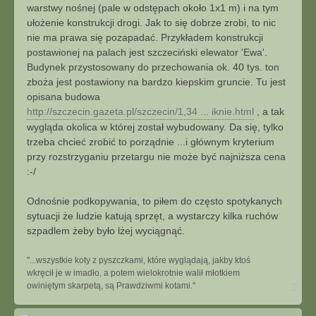
warstwy nośnej (pale w odstępach około 1x1 m) i na tym
ułożenie konstrukcji drogi. Jak to się dobrze zrobi, to nic
nie ma prawa się pozapadać. Przykładem konstrukcji
postawionej na palach jest szczeciński elewator 'Ewa'.
Budynek przystosowany do przechowania ok. 40 tys. ton
zboża jest postawiony na bardzo kiepskim gruncie. Tu jest
opisana budowa
http://szczecin.gazeta.pl/szczecin/1,34 ... iknie.html
, a tak
wygląda okolica w której został wybudowany. Da się, tylko
trzeba chcieć zrobić to porządnie ...i głównym kryterium
przy rozstrzyganiu przetargu nie może być najniższa cena
:-/
Odnośnie podkopywania, to piłem do często spotykanych
sytuacji że ludzie katują sprzęt, a wystarczy kilka ruchów
szpadlem żeby było lżej wyciągnąć.
"...wszystkie koty z pyszczkami, które wyglądają, jakby ktoś
wkręcił je w imadło, a potem wielokrotnie walił młotkiem
N
owiniętym skarpetą, są Prawdziwmi kotami."
a
g