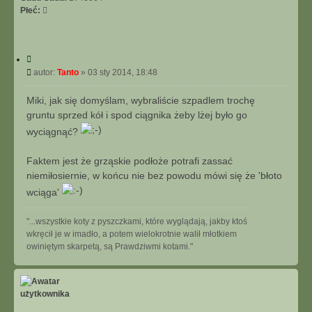
Płeć:
C
y
P
autor:
Tanto
»
03 sty 2014, 18:48
t
o
u
s
Miki, jak się domyślam, wybraliście szpadlem trochę
j
t
gruntu sprzed kół i spod ciągnika żeby lżej było go
wyciągnąć?
Faktem jest że grząskie podłoże potrafi zassać
niemiłosiernie, w końcu nie bez powodu mówi się że 'błoto
wciąga'
"...wszystkie koty z pyszczkami, które wyglądają, jakby ktoś
wkręcił je w imadło, a potem wielokrotnie walił młotkiem
N
owiniętym skarpetą, są Prawdziwmi kotami."
a
g
ó
r
ę