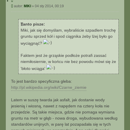
C
y
P
autor:
MlKl
»
04 sty 2014, 00:19
t
o
u
s
j
t
Tanto pisze:
Miki, jak się domyślam, wybraliście szpadlem trochę
gruntu sprzed kół i spod ciągnika żeby lżej było go
wyciągnąć?
Faktem jest że grząskie podłoże potrafi zassać
niemiłosiernie, w końcu nie bez powodu mówi się że
'błoto wciąga'
To jest bardzo specyficzna gleba:
http://pl.wikipedia.org/wiki/Czarne_ziemie
Latem w suszę twarda jak asfalt, jak dostanie wody
jesienią i wiosną, nawet z napędem na cztery koła nie
przejedzie. Są takie miejsca, gdzie nie pomaga wymiana
gruntu na metr w głąb - nowa droga, wybudowana według
standardów unijnych, w parę lat pozapadała się w tych