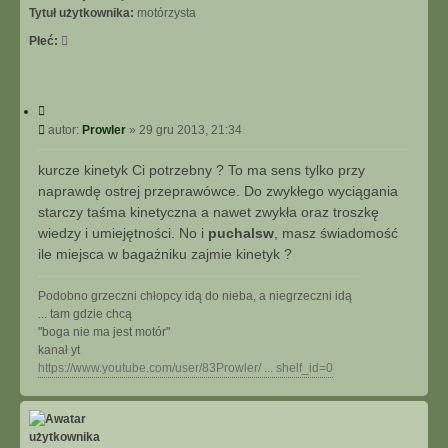
I
Tytuł użytkownika:
motórzysta
E
Płeć:
Z
A
A
W
C
A
y
P
autor:
Prowler
»
29 gru 2013, 21:34
N
t
o
S
u
s
O
kurcze kinetyk Ci potrzebny ? To ma sens tylko przy
j
t
W
naprawdę ostrej przeprawówce. Do zwykłego wyciągania
A
starczy taśma kinetyczna a nawet zwykła oraz troszkę
N
wiedzy i umiejętności. No i
puchalsw
, masz świadomość
E
ile miejsca w bagażniku zajmie kinetyk ?
Podobno grzeczni chłopcy idą do nieba, a niegrzeczni idą
... tam gdzie chcą
"boga nie ma jest motór"
kanał yt
N
https://www.youtube.com/user/83Prowler/ ... shelf_id=0
a
g
ó
r
ę