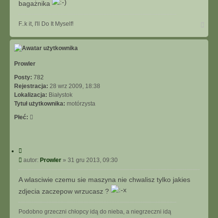
bagażnika
N
F..k it, I'll Do It Myself!
a
g
ó
r
ę
Prowler
Posty:
782
Rejestracja:
28 wrz 2009, 18:38
Lokalizacja:
Białystok
Tytuł użytkownika:
motórzysta
Płeć:
C
y
P
autor:
Prowler
»
31 gru 2013, 09:30
t
o
u
s
A wlasciwie czemu sie maszyna nie chwalisz tylko jakies
j
t
zdjecia zaczepow wrzucasz ?
Podobno grzeczni chłopcy idą do nieba, a niegrzeczni idą