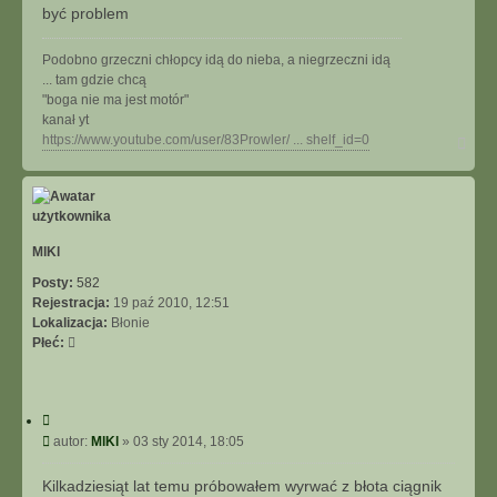
być problem
Podobno grzeczni chłopcy idą do nieba, a niegrzeczni idą
... tam gdzie chcą
"boga nie ma jest motór"
kanał yt
N
https://www.youtube.com/user/83Prowler/ ... shelf_id=0
a
g
ó
r
ę
MlKl
Posty:
582
Rejestracja:
19 paź 2010, 12:51
Lokalizacja:
Błonie
Płeć:
C
y
P
autor:
MlKl
»
03 sty 2014, 18:05
t
o
u
s
Kilkadziesiąt lat temu próbowałem wyrwać z błota ciągnik
j