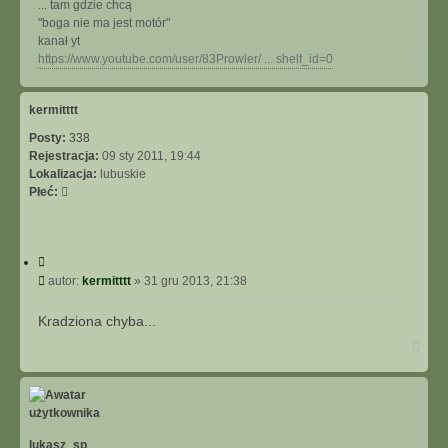
... tam gdzie chcą
"boga nie ma jest motór"
kanał yt
N
https://www.youtube.com/user/83Prowler/ ... shelf_id=0
a
g
ó
kermitttt
r
Posty:
338
ę
Rejestracja:
09 sty 2011, 19:44
Lokalizacja:
lubuskie
Płeć:
C
y
P
autor:
kermitttt
»
31 gru 2013, 21:38
t
o
u
s
Kradziona chyba...
j
t
N
a
g
ó
r
ę
lukasz_sp