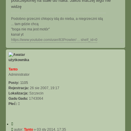
podczepionej na stałe do haka. Jakoś inaczej tego nie
widzę
Podobno grzeczni chłopcy idą do nieba, a niegrzeczni idą
... tam gdzie chcą
"boga nie ma jest motór"
kanał yt
N
https://www.youtube.com/user/83Prowler/ ... shelf_id=0
a
g
ó
r
ę
Tanto
Administrator
Posty:
1105
Rejestracja:
26 sie 2007, 19:17
Lokalizacja:
Szczecin
Gadu Gadu:
1743064
Płeć:
C
y
P
autor:
Tanto
»
03 sty 2014, 17:35