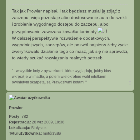
t
o
u
s
Tak jak Prowler napisał, i tak będziesz musiał ją zdjąć z
j
t
zaczepu, więc pozostaje albo dostosowanie auta do szekli
i zrobienie wygodnego dostępu do zaczepu, albo
przygotowanie zawczasu kawałka karimaty
W dalszej perspektywie rozważenie dodatkowych,
wygodniejszych, zaczepów, ale pozwól najpierw żeby życie
zweryfikowało działanie tego co masz, jak się nie sprawdzi,
to wtedy szukać rozwiązania realnych potrzeb.
"...wszystkie koty z pyszczkami, które wyglądają, jakby ktoś
wkręcił je w imadło, a potem wielokrotnie walił młotkiem
N
owiniętym skarpetą, są Prawdziwmi kotami."
a
g
ó
r
ę
Prowler
Posty:
782
Rejestracja:
28 wrz 2009, 18:38
Lokalizacja:
Białystok
Tytuł użytkownika:
motórzysta