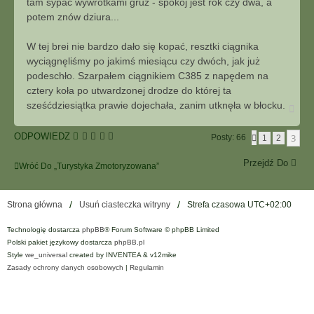
tam sypać wywrotkami gruz - spokój jest rok czy dwa, a
potem znów dziura...
W tej brei nie bardzo dało się kopać, resztki ciągnika
wyciągnęliśmy po jakimś miesiącu czy dwóch, jak już
podeschło. Szarpałem ciągnikiem C385 z napędem na
cztery koła po utwardzonej drodze do której ta
sześćdziesiątka prawie dojechała, zanim utknęła w błocku.
N
a
g
ODPOWIEDZ
3
Posty: 66
P
1
2
ó
O
r
P
ę
Przejdź Do
Wróć Do „Turystyka Zmotoryzowana”
R
Z
E
D
Strona główna
Usuń ciasteczka witryny
Strefa czasowa
UTC+02:00
N
I
A
Technologię dostarcza
phpBB
® Forum Software © phpBB Limited
Polski pakiet językowy dostarcza
phpBB.pl
Style
we_universal
created by INVENTEA & v12mike
Zasady ochrony danych osobowych
|
Regulamin