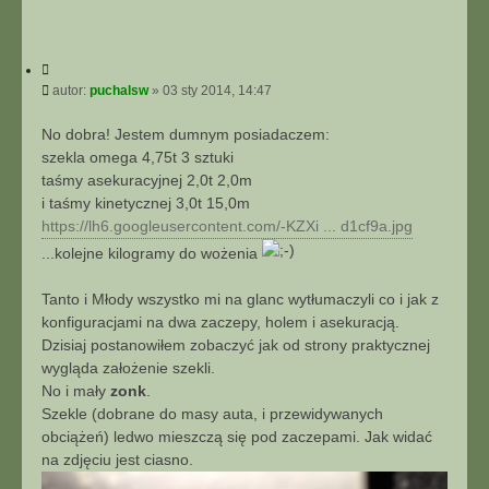
C
y
P
autor:
puchalsw
»
03 sty 2014, 14:47
t
o
u
s
No dobra! Jestem dumnym posiadaczem:
j
t
szekla omega 4,75t 3 sztuki
taśmy asekuracyjnej 2,0t 2,0m
i taśmy kinetycznej 3,0t 15,0m
https://lh6.googleusercontent.com/-KZXi ... d1cf9a.jpg
...kolejne kilogramy do wożenia
Tanto i Młody wszystko mi na glanc wytłumaczyli co i jak z
konfiguracjami na dwa zaczepy, holem i asekuracją.
Dzisiaj postanowiłem zobaczyć jak od strony praktycznej
wygląda założenie szekli.
No i mały
zonk
.
Szekle (dobrane do masy auta, i przewidywanych
obciążeń) ledwo mieszczą się pod zaczepami. Jak widać
na zdjęciu jest ciasno.