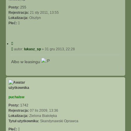
Posty:
255
Rejestracja:
21 sty 2011, 13:55
Lokalizacja:
Olsztyn
Płeć:
C
y
P
autor:
lukasz_sp
»
31 gru 2013, 22:28
t
o
u
s
Albo w leasingu
j
t
N
a
g
ó
r
ę
puchalsw
Posty:
1742
Rejestracja:
07 lis 2009, 13:36
Lokalizacja:
Zielona Białołęka
Tytuł użytkownika:
Skandynawski Oprawca
Płeć: