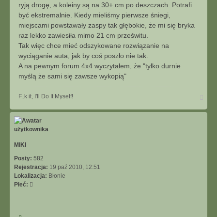
ryją drogę, a koleiny są na 30+ cm po deszczach. Potrafi
być ekstremalnie. Kiedy mieliśmy pierwsze śniegi,
miejscami powstawały zaspy tak głębokie, że mi się bryka
raz lekko zawiesiła mimo 21 cm prześwitu.
Tak więc chce mieć odszykowane rozwiązanie na
wyciąganie auta, jak by coś poszło nie tak.
A na pewnym forum 4x4 wyczytałem, że "tylko durnie
myślą że sami się zawsze wykopią"
N
F..k it, I'll Do It Myself!
a
g
ó
r
ę
MlKl
Posty:
582
Rejestracja:
19 paź 2010, 12:51
Lokalizacja:
Błonie
Płeć: