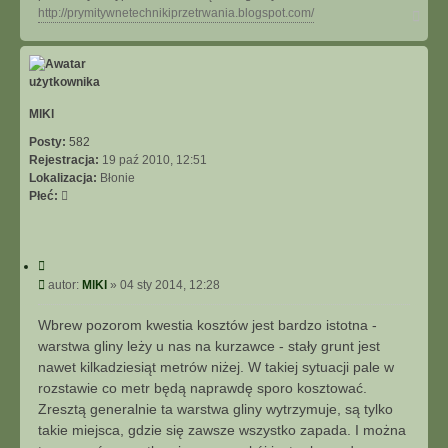
N
http://prymitywnetechnikiprzetrwania.blogspot.com/
a
g
ó
r
ę
MlKl
Posty:
582
Rejestracja:
19 paź 2010, 12:51
Lokalizacja:
Błonie
Płeć:
C
y
P
autor:
MlKl
»
04 sty 2014, 12:28
t
o
u
s
Wbrew pozorom kwestia kosztów jest bardzo istotna -
j
t
warstwa gliny leży u nas na kurzawce - stały grunt jest
nawet kilkadziesiąt metrów niżej. W takiej sytuacji pale w
rozstawie co metr będą naprawdę sporo kosztować.
Zresztą generalnie ta warstwa gliny wytrzymuje, są tylko
takie miejsca, gdzie się zawsze wszystko zapada. I można