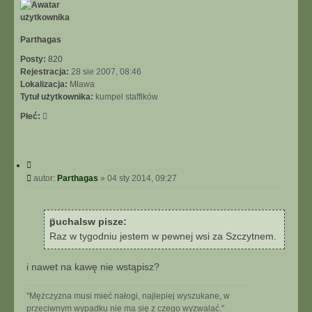
ó
r
ę
Parthagas
Posty:
820
Rejestracja:
28 sie 2007, 08:46
Lokalizacja:
Mława
Tytuł użytkownika:
kumpel staffików
Płeć:
C
y
P
autor:
Parthagas
»
04 sty 2014, 09:27
t
o
u
s
j
t
puchalsw pisze:
Raz w tygodniu jestem w pewnej wsi za Szczytnem.
i nawet na kawę nie wstąpisz?
"Mężczyzna musi mieć nałogi, najlepiej wyszukane, w
przeciwnym wypadku nie ma się z czego wyzwalać."