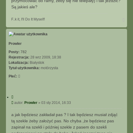
przymocować do ramy, żeby się nie telepały) i tak jeździć?
Są jakieś ale?
N
F..k it, I'll Do It Myself!
a
g
ó
r
ę
Prowler
Posty:
782
Rejestracja:
28 wrz 2009, 18:38
Lokalizacja:
Białystok
Tytuł użytkownika:
motórzysta
Płeć:
C
y
P
autor:
Prowler
»
03 sty 2014, 16:33
t
o
u
s
a jak będziesz zakładał pas ? I tak będziesz musiał zdjąć
j
t
tą szekle żeby założyć pas. No chyba ,że będziesz pas
zapinał na szekli i później szekle z pasem do szekli