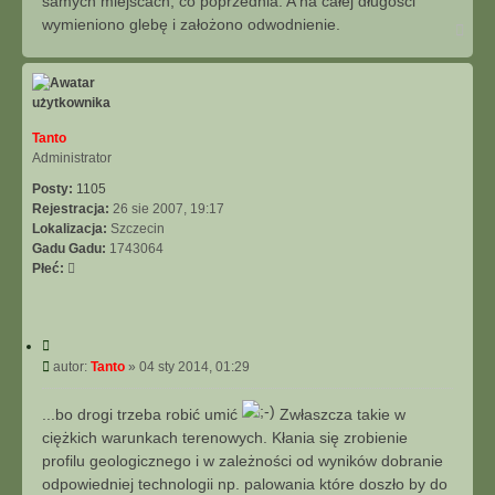
samych miejscach, co poprzednia. A na całej długości
wymieniono glebę i założono odwodnienie.
N
a
g
ó
r
ę
Tanto
Administrator
Posty:
1105
Rejestracja:
26 sie 2007, 19:17
Lokalizacja:
Szczecin
Gadu Gadu:
1743064
Płeć:
C
y
P
autor:
Tanto
»
04 sty 2014, 01:29
t
o
u
s
...bo drogi trzeba robić umić
Zwłaszcza takie w
j
t
ciężkich warunkach terenowych. Kłania się zrobienie
profilu geologicznego i w zależności od wyników dobranie
odpowiedniej technologii np. palowania które doszło by do