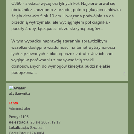
t
C360 - siedział wyżej osi tylnych kół. Najpierw urwał się
obciążnik z zaczepem z przodu, potem pękająca stalówka
ścięła drzewko fi ok 10 cm. Uwiązana podwójnie za oś
przednią wytrzymała, ale wyciągnąłem pół ciągnika -
puściły śruby, łączące silnik ze skrzynią biegów...
W tym wypadku naprawdę starannie sprawdziłbym
wszelkie dostępne wiadomości na temat wytrzymałości
tych zgrzewanych z blachą uszek z drutu. Już ich sam
wygląd w porównaniu z masywnością szekli
dostosowanych do wymogów kinetyka budzi niejakie
podejrzenia...
N
a
g
ó
r
ę
Tanto
Administrator
Posty:
1105
Rejestracja:
26 sie 2007, 19:17
Lokalizacja:
Szczecin
Gadu Gadu:
1743064