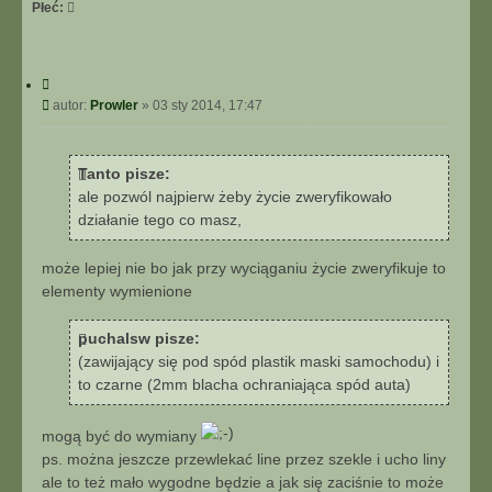
Płeć:
C
y
P
autor:
Prowler
»
03 sty 2014, 17:47
t
o
u
s
j
t
Tanto pisze:
ale pozwól najpierw żeby życie zweryfikowało
działanie tego co masz,
może lepiej nie bo jak przy wyciąganiu życie zweryfikuje to
elementy wymienione
puchalsw pisze:
(zawijający się pod spód plastik maski samochodu) i
to czarne (2mm blacha ochraniająca spód auta)
mogą być do wymiany
ps. można jeszcze przewlekać line przez szekle i ucho liny
ale to też mało wygodne będzie a jak się zaciśnie to może