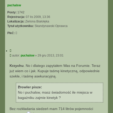
puchalsw
Posty:
1742
Rejestracja:
07 lis 2009, 13:36
Lokalizacja:
Zielona Białołęka
Tytuł użytkownika:
Skandynawski Oprawca
Płeć:
C
y
P
autor:
puchalsw
»
29 gru 2013, 23:01
t
o
u
s
Krzychu
. No i dlatego zapytałem Was na Forumie. Teraz
j
t
już wiem co i jak. Kupuje taśmę kinetyczną, odpowiednie
szekle, i taśmę asekuracyjną.
Prowler pisze:
No i puchalsw, masz świadomość ile miejsca w
bagażniku zajmie kinetyk ?
Bez rozkładania siedzeń mam 714 litrów pojemności