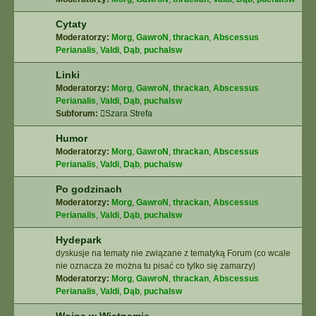
Cytaty
Moderatorzy:
Morg
,
GawroN
,
thrackan
,
Abscessus
Perianalis
,
Valdi
,
Dąb
,
puchalsw
Linki
Moderatorzy:
Morg
,
GawroN
,
thrackan
,
Abscessus
Perianalis
,
Valdi
,
Dąb
,
puchalsw
Subforum:
Szara Strefa
Humor
Moderatorzy:
Morg
,
GawroN
,
thrackan
,
Abscessus
Perianalis
,
Valdi
,
Dąb
,
puchalsw
Po godzinach
Moderatorzy:
Morg
,
GawroN
,
thrackan
,
Abscessus
Perianalis
,
Valdi
,
Dąb
,
puchalsw
Hydepark
dyskusje na tematy nie związane z tematyką Forum (co wcale
nie oznacza że można tu pisać co tylko się zamarzy)
Moderatorzy:
Morg
,
GawroN
,
thrackan
,
Abscessus
Perianalis
,
Valdi
,
Dąb
,
puchalsw