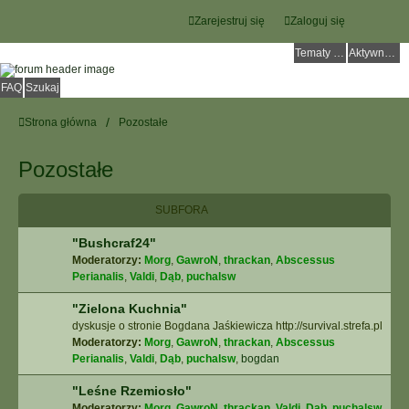
Zarejestruj się
Zaloguj się
Tematy bez odpowiedzi
Aktywne tematy
FAQ
Szukaj
Strona główna
Pozostałe
Pozostałe
SUBFORA
"Bushcraf24"
Moderatorzy:
Morg
,
GawroN
,
thrackan
,
Abscessus
Perianalis
,
Valdi
,
Dąb
,
puchalsw
"Zielona Kuchnia"
dyskusje o stronie Bogdana Jaśkiewicza http://survival.strefa.pl
Moderatorzy:
Morg
,
GawroN
,
thrackan
,
Abscessus
Perianalis
,
Valdi
,
Dąb
,
puchalsw
,
bogdan
"Leśne Rzemiosło"
Moderatorzy:
Morg
,
GawroN
,
thrackan
,
Valdi
,
Dąb
,
puchalsw