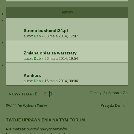
Tematy
Strona bushcraft24.pl
autor:
Dąb
»
08 maja 2014, 17:07
Zmiana opłat za warsztaty
autor:
Dąb
»
26 maja 2014, 19:54
Konkurs
autor:
Dąb
»
16 maja 2014, 00:06
Tematy: 3 • Strona
1
Z
1
NOWY TEMAT
Przejdź Do
Wróć Do Wykazu Forów
TWOJE UPRAWNIENIA NA TYM FORUM
Nie możesz
tworzyć nowych tematów