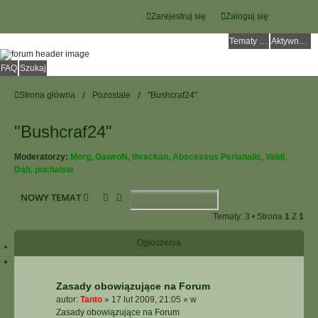
Zarejestruj się
Zaloguj się
Tematy bez odpowiedzi
Aktywne tematy
FAQ
Szukaj
Strona główna
Pozostałe
"Bushcraf24"
"Bushcraf24"
Moderatorzy:
Morg
,
GawroN
,
thrackan
,
Abscessus Perianalis
,
Valdi
,
Dąb
,
puchalsw
Szukaj
Wyszukiwanie Zaawansowane
NOWY TEMAT
Tematy: 3 • Strona
1
Z
1
Ogłoszenia
Zasady obowiązujące na Forum
autor:
Tanto
»
17 lut 2009, 21:05
» w
Zasady obowiązujące na Forum