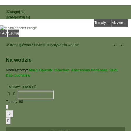
Zaloguj się
Zarejestruj się
Tematy bez odpowiedzi
Aktywne tematy
FAQ
Szukaj
Strona główna
Survival i turystyka
Na wodzie
Na wodzie
Moderatorzy:
Morg
,
GawroN
,
thrackan
,
Abscessus Perianalis
,
Valdi
,
Dąb
,
puchalsw
NOWY TEMAT
Szukaj
Wyszukiwanie Zaawansowane
Tematy: 90
1
2
Następna