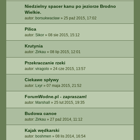
Niedzielny spacer kanu po jeziorze Brodno
Wielkie.
autor:
borsukwacław
»
25 paź 2015, 17:02
Pilica
autor:
Sikor
»
08 sie 2015, 15:12
Krutynia
autor:
Zirkau
»
08 lip 2015, 12:01
Przekraczanie rzeki
autor:
viragolo
»
24 cze 2015, 13:57
Ciekawe spływy
autor:
Lxyr
»
07 maja 2015, 21:52
ForumWodne.pl - zapraszam!
autor:
Marshall
»
25 lut 2015, 19:35
Budowa canoe
autor:
Zirkau
»
27 paź 2014, 11:12
Kajak wędkarski
autor:
boshmen
»
08 lis 2014, 16:54