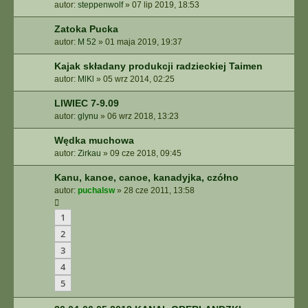
autor:
steppenwolf
»
07 lip 2019, 18:53
Zatoka Pucka
autor:
M 52
»
01 maja 2019, 19:37
Kajak składany produkcji radzieckiej Taimen
autor:
MlKl
»
05 wrz 2014, 02:25
LIWIEC 7-9.09
autor:
glynu
»
06 wrz 2018, 13:23
Wędka muchowa
autor:
Zirkau
»
09 cze 2018, 09:45
Kanu, kanoe, canoe, kanadyjka, czółno
autor:
puchalsw
»
28 cze 2011, 13:58
1
2
3
4
5