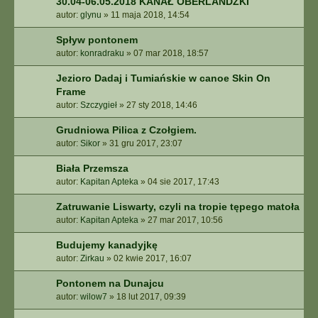
30.04-06.05.2018 KANAŁ OBERLANDZKI
autor:
glynu
»
11 maja 2018, 14:54
Spływ pontonem
autor:
konradraku
»
07 mar 2018, 18:57
Jezioro Dadaj i Tumiańskie w canoe Skin On
Frame
autor:
Szczygieł
»
27 sty 2018, 14:46
Grudniowa Pilica z Czołgiem.
autor:
Sikor
»
31 gru 2017, 23:07
Biała Przemsza
autor:
Kapitan Apteka
»
04 sie 2017, 17:43
Zatruwanie Liswarty, czyli na tropie tępego matoła
autor:
Kapitan Apteka
»
27 mar 2017, 10:56
Budujemy kanadyjkę
autor:
Zirkau
»
02 kwie 2017, 16:07
Pontonem na Dunajcu
autor:
wilow7
»
18 lut 2017, 09:39