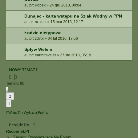
autor:
Kopek
»
24 gru 2013, 00:04
Dunajec - karta wstępu na Szlak Wodny w PPN
autor:
ra_dek
»
15 mar 2013, 12:17
Łodzie nietypowe
autor:
zdybi
»
04 lut 2010, 17:56
Spływ Welem
autor:
earthtraveler
»
27 sie 2013, 05:19
NOWY TEMAT
Tematy: 90
1
2
Następna
Wróć Do Wykazu Forów
Przejdź Do
Reconnet.pl
↳ Zasady Obowiązujące Na Forum