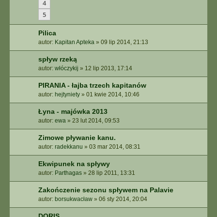
4
5
Pilica
autor:
Kapitan Apteka
»
09 lip 2014, 21:13
spływ rzeką
autor:
włóczykij
»
12 lip 2013, 17:14
PIRANIA - łajba trzech kapitanów
autor:
hejtyniety
»
01 kwie 2014, 10:46
Łyna - majówka 2013
autor:
ewa
»
23 lut 2014, 09:53
Zimowe pływanie kanu.
autor:
radekkanu
»
03 mar 2014, 08:31
Ekwipunek na spływy
autor:
Parthagas
»
28 lip 2011, 13:31
Zakończenie sezonu spływem na Palavie
autor:
borsukwacław
»
06 sty 2014, 20:04
DORIS