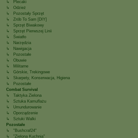
↳ Plecaki
↳ Odzież
↳ Pozostały Sprzęt
↳ Zrób To Sam [DIY]
↳ Sprzęt Biwakowy
↳ Sprzęt Pierwszej Linii
↳ Światło
↳ Narzędzia
↳ Nawigacja
↳ Pozostałe
↳ Obuwie
↳ Militarne
↳ Górskie, Trekingowe
↳ Skarpety, Konserwacja, Higiena
↳ Pozostałe
Combat Survival
↳ Taktyka Zielona
↳ Sztuka Kamuflażu
↳ Umundurowanie
↳ Oporządzenie
↳ Sztuki Walki
Pozostałe
↳ "Bushcraf24"
↳ "Zielona Kuchnia"