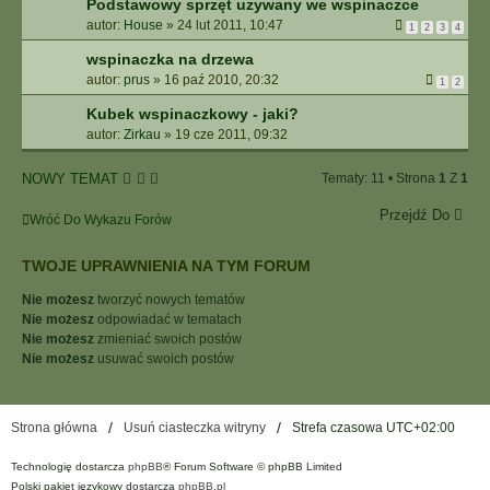
Podstawowy sprzęt używany we wspinaczce
autor:
House
»
24 lut 2011, 10:47
1
2
3
4
wspinaczka na drzewa
autor:
prus
»
16 paź 2010, 20:32
1
2
Kubek wspinaczkowy - jaki?
autor:
Zirkau
»
19 cze 2011, 09:32
NOWY TEMAT
Tematy: 11 • Strona
1
Z
1
Przejdź Do
Wróć Do Wykazu Forów
TWOJE UPRAWNIENIA NA TYM FORUM
Nie możesz
tworzyć nowych tematów
Nie możesz
odpowiadać w tematach
Nie możesz
zmieniać swoich postów
Nie możesz
usuwać swoich postów
Strona główna
Usuń ciasteczka witryny
Strefa czasowa
UTC+02:00
Technologię dostarcza
phpBB
® Forum Software © phpBB Limited
Polski pakiet językowy dostarcza
phpBB.pl