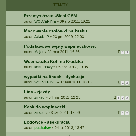
I
TEMATY
E
Z
Przemysłówka -Sieci GSM
A
autor:
WOLVERINE
»
09 sie 2011, 19:21
A
W
Mocowanie czołówki na kasku
A
autor:
Jakub_P
»
23 gru 2019, 22:03
N
S
Podstawowe węzły wspinaczkowe.
O
autor:
Major
»
31 mar 2011, 15:25
1
2
W
Wspinaczka Kotlina Kłodzka
A
autor:
konradowy
»
06 cze 2017, 19:05
N
E
wypadki na linach - dyskusja
autor:
WOLVERINE
»
07 mar 2011, 10:16
1
2
Lina - zjazdy
autor:
Zirkau
»
04 mar 2011, 12:25
1
2
3
Kask do wspinaczki
autor:
Zirkau
»
23 cze 2011, 18:09
1
2
Lodowce - asekuracja
autor:
puchalsw
»
04 lut 2013, 13:47