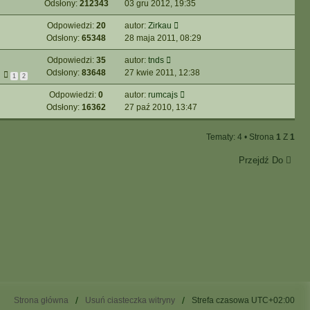
Odsłony:
212343
03 gru 2012, 19:35
Odpowiedzi:
20
autor:
Zirkau
Odsłony:
65348
28 maja 2011, 08:29
Odpowiedzi:
35
autor:
tnds
Odsłony:
83648
27 kwie 2011, 12:38
1
2
Odpowiedzi:
0
autor:
rumcajs
Odsłony:
16362
27 paź 2010, 13:47
Tematy: 4 • Strona
1
Z
1
Przejdź Do
Strona główna
Usuń ciasteczka witryny
Strefa czasowa
UTC+02:00