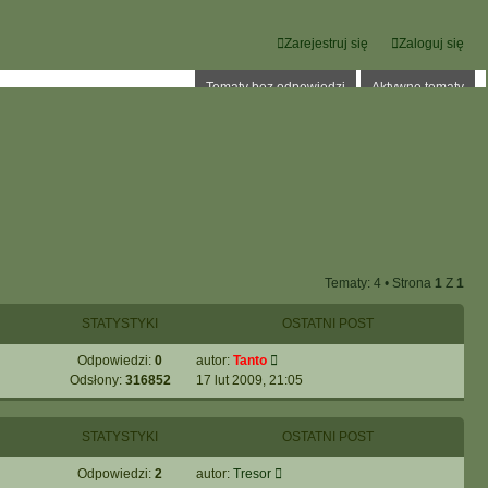
Zarejestruj się
Zaloguj się
Tematy bez odpowiedzi
Aktywne tematy
Tematy: 4 • Strona
1
Z
1
STATYSTYKI
OSTATNI POST
Odpowiedzi:
0
autor:
Tanto
Odsłony:
316852
17 lut 2009, 21:05
STATYSTYKI
OSTATNI POST
Odpowiedzi:
2
autor:
Tresor