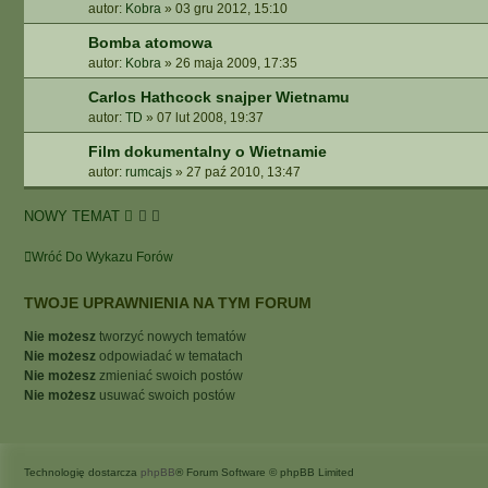
autor:
Kobra
»
03 gru 2012, 15:10
A
A
Bomba atomowa
W
autor:
Kobra
»
26 maja 2009, 17:35
A
N
Carlos Hathcock snajper Wietnamu
S
autor:
TD
»
07 lut 2008, 19:37
O
Film dokumentalny o Wietnamie
W
autor:
rumcajs
»
27 paź 2010, 13:47
A
N
E
NOWY TEMAT
Wróć Do Wykazu Forów
TWOJE UPRAWNIENIA NA TYM FORUM
Nie możesz
tworzyć nowych tematów
Nie możesz
odpowiadać w tematach
Nie możesz
zmieniać swoich postów
Nie możesz
usuwać swoich postów
Technologię dostarcza
phpBB
® Forum Software © phpBB Limited