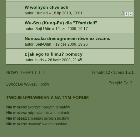
W wolnych chwilach
autor:
Hunted
»
18 lip 2010, 13:01
1
2
Wu-Szu (Kung-Fu) dla "Tfardzieli"
autor:
Sejf-Udin
»
19 cze 2009, 19:17
Nunczaku dresogromem również zwane.
autor:
Sejf-Udin
»
19 cze 2009, 19:26
z jakiego to filmu? pomocy
autor:
boris
»
26 kwie 2008, 21:45
NOWY TEMAT
Tematy: 12 • Strona
1
Z
1
Przejdź Do
Wróć Do Wykazu Forów
TWOJE UPRAWNIENIA NA TYM FORUM
Nie możesz
tworzyć nowych tematów
Nie możesz
odpowiadać w tematach
Nie możesz
zmieniać swoich postów
Nie możesz
usuwać swoich postów