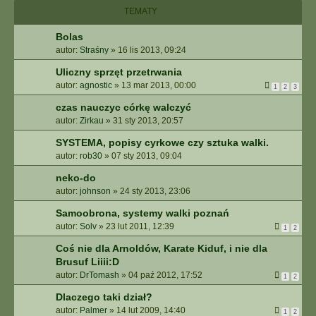
I
TEMATY
E
Z
Bolas
A
autor:
Straśny
»
16 lis 2013, 09:24
A
W
Uliczny sprzęt przetrwania
A
autor:
agnostic
»
13 mar 2013, 00:00
1
2
3
N
S
czas nauczyc córkę walczyć
O
autor:
Zirkau
»
31 sty 2013, 20:57
W
SYSTEMA, popisy cyrkowe czy sztuka walki.
A
autor:
rob30
»
07 sty 2013, 09:04
N
E
neko-do
autor:
johnson
»
24 sty 2013, 23:06
Samoobrona, systemy walki poznań
autor:
Solv
»
23 lut 2011, 12:39
1
2
Coś nie dla Arnoldów, Karate Kiduf, i nie dla
Brusuf Liiii:D
autor:
DrTomash
»
04 paź 2012, 17:52
1
2
Dlaczego taki dział?
autor:
Palmer
»
14 lut 2009, 14:40
1
2