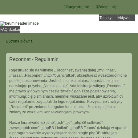
Zarejestruj się
Zaloguj się
Tematy bez odpowiedzi
Aktywne tematy
FAQ
Szukaj
Strona główna
Reconnet - Regulamin
Rejestrując się na witrynie „Reconnet”, zwanej dalej „my”, ”nas”,
„nasza”, „Reconnet”, „http://bushcraft.pl”, akceptujesz wyszczególnione
poniżej postanowienia. Jeśli ich nie akceptujesz, opuść to miejsce,
naciskając przycisk „Nie akceptuję”. Administracja witryny „Reconnet”
ma prawo w dowolnym czasie zmienić poniższe postanowienia,
informując cię o zmianach, niemniej wskazane jest, aby użytkownicy
sami regularnie zaglądali do tego regulaminu. Korzystanie z witryny
„Reconnet” po zmianach regulaminu oznacza, że akceptujesz te
zmiany ze wszelkimi konsekwencjami prawnymi.
Nasze fora zwane też „one”, „ich”, „je”, „phpBB software”,
„www.phpbb.com”, „phpBB Limited”, „phpBB Teams” działają w oparciu
o oprogramowanie wykorzystujące technologię phpBB, która jest