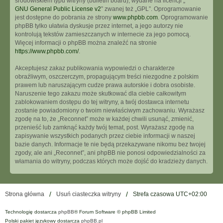
środowiskiem typu witryny (bulletin board), wydane na licencji „
GNU General Public License v2
” zwanej też „GPL”. Oprogramowanie
jest dostępne do pobrania ze strony
www.phpbb.com
. Oprogramowanie
phpBB tylko ułatwia dyskusje przez internet, a jego autorzy nie
kontrolują tekstów zamieszczanych w internecie za jego pomocą.
Więcej informacji o phpBB można znaleźć na stronie
https://www.phpbb.com/
.
Akceptujesz zakaz publikowania wypowiedzi o charakterze
obraźliwym, oszczerczym, propagującym treści niezgodne z polskim
prawem lub naruszającym cudze prawa autorskie i dobra osobiste.
Naruszenie tego zakazu może skutkować dla ciebie całkowitym
zablokowaniem dostępu do tej witryny, a twój dostawca internetu
zostanie powiadomiony o twoim niewłaściwym zachowaniu. Wyrażasz
zgodę na to, że „Reconnet” może w każdej chwili usunąć, zmienić,
przenieść lub zamknąć każdy twój temat, post. Wyrażasz zgodę na
zapisywanie wszystkich podanych przez ciebie informacji w naszej
bazie danych. Informacje te nie będą przekazywane nikomu bez twojej
zgody, ale ani „Reconnet”, ani phpBB nie ponosi odpowiedzialności za
włamania do witryny, podczas których może dojść do kradzieży danych.
Strona główna
Usuń ciasteczka witryny
Strefa czasowa
UTC+02:00
Technologię dostarcza
phpBB
® Forum Software © phpBB Limited
Polski pakiet językowy dostarcza
phpBB.pl