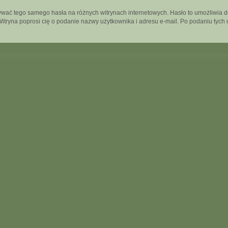
używać tego samego hasła na różnych witrynach internetowych. Hasło to umożliwia 
”. Witryna poprosi cię o podanie nazwy użytkownika i adresu e-mail. Po podaniu t