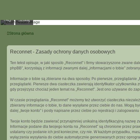
FAQ
Szukaj
Strona główna
Reconnet - Zasady ochrony danych osobowych
Ten tekst opisuje, w jaki sposób „Reconnet” i firmy stowarzyszone zwane dale
phpBB”, korzystają z informacji zwanymi dalej „informacjami o tobie” zebrany
Informacje o tobie są zbierane na dwa sposoby. Po pierwsze, przeglądanie 
przeglądarki. Pierwsze dwa ciasteczka zawierają identyfikator użytkownika z
gdy przejrzysz chociaż jeden temat na „Reconnet”. Jest ono używane do zapisa
W czasie przeglądania „Reconnet” możemy też utworzyć ciasteczka niezależ
zbieramy informacje o tobie, to dane wysyłane przez ciebie do nas. Mogą 
dalej „twoje konto” i posty napisane przez ciebie po rejestracji i zalogowaniu
Twoje konto będzie zawierać przynajmniej unikalną identyfikacyjną nazwę zw
Informacje podane dla twojego konta na „Reconnet” są chronione przez pra
ustalamy czy podanie ich jest konieczne, czy nie. W każdym przypadku, mas
wyłączenia wysyłania do ciebie automatycznie generowanych przez oprogr