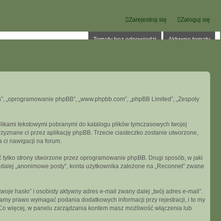
Zarejestruj się
Zaloguj się
Tematy bez odpowiedzi
Aktywne tematy
, „ich”, „oprogramowanie phpBB”, „www.phpbb.com”, „phpBB Limited”, „Zespoły
 plikami tekstowymi pobranymi do katalogu plików tymczasowych twojej
przyznane ci przez aplikację phpBB. Trzecie ciasteczko zostanie utworzone,
a ci nawigacji na forum.
 tylko strony stworzone przez oprogramowanie phpBB. Drugi sposób, w jaki
e dalej „anonimowe posty”, konta użytkownika założone na „Reconnet” zwane
je hasło” i osobisty aktywny adres e-mail zwany dalej „twój adres e-mail”.
my prawo wymagać podania dodatkowych informacji przy rejestracji, i to my
. Co więcej, w panelu zarządzania kontem masz możliwość włączenia lub