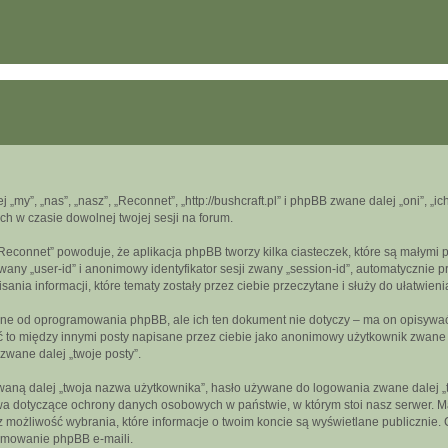
j „my”, „nas”, „nasz”, „Reconnet”, „http://bushcraft.pl” i phpBB zwane dalej „oni”
ch w czasie dowolnej twojej sesji na forum.
„Reconnet” powoduje, że aplikacja phpBB tworzy kilka ciasteczek, które są małymi
wany „user-id” i anonimowy identyfikator sesji zwany „session-id”, automatycznie 
nia informacji, które tematy zostały przez ciebie przeczytane i służy do ułatwieni
ne od oprogramowania phpBB, ale ich ten dokument nie dotyczy – ma on opisywać
być to między innymi posty napisane przez ciebie jako anonimowy użytkownik zwan
 zwane dalej „twoje posty”.
aną dalej „twoja nazwa użytkownika”, hasło używane do logowania zwane dalej „two
wa dotyczące ochrony danych osobowych w państwie, w którym stoi nasz serwer. Ma
z możliwość wybrania, które informacje o twoim koncie są wyświetlane publicznie
amowanie phpBB e-maili.