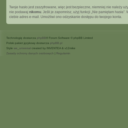
Twoje hasło jest zaszyfrowane, więc jest bezpieczne, niemniej nie należy 
nie podawaj
nikomu
. Jeśli je zapomnisz, użyj funkcji „Nie pamiętam hasła
ciebie adres e-mail. Umożliwi ono odzyskanie dostępu do twojego konta.
Technologię dostarcza
phpBB
® Forum Software © phpBB Limited
Polski pakiet językowy dostarcza
phpBB.pl
Style
we_universal
created by INVENTEA & v12mike
Zasady ochrony danych osobowych
|
Regulamin