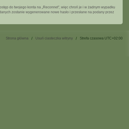
dostęp do twojego konta na „Reconnet”, więc chroń je i w żadnym wypadku
ych danych zostanie wygenerowane nowe hasło i przesłane na podany przez
Strona główna
Usuń ciasteczka witryny
Strefa czasowa
UTC+02:00