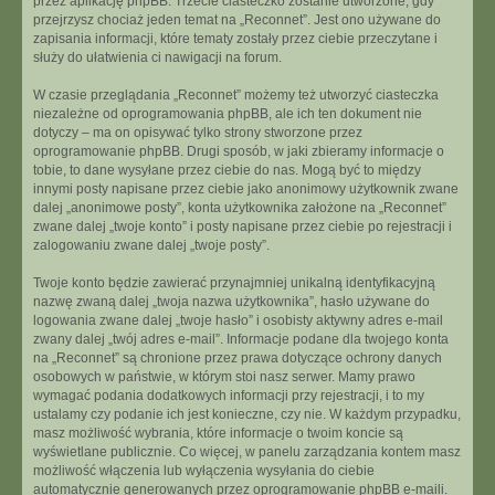
przez aplikację phpBB. Trzecie ciasteczko zostanie utworzone, gdy
przejrzysz chociaż jeden temat na „Reconnet”. Jest ono używane do
zapisania informacji, które tematy zostały przez ciebie przeczytane i
służy do ułatwienia ci nawigacji na forum.
W czasie przeglądania „Reconnet” możemy też utworzyć ciasteczka
niezależne od oprogramowania phpBB, ale ich ten dokument nie
dotyczy – ma on opisywać tylko strony stworzone przez
oprogramowanie phpBB. Drugi sposób, w jaki zbieramy informacje o
tobie, to dane wysyłane przez ciebie do nas. Mogą być to między
innymi posty napisane przez ciebie jako anonimowy użytkownik zwane
dalej „anonimowe posty”, konta użytkownika założone na „Reconnet”
zwane dalej „twoje konto” i posty napisane przez ciebie po rejestracji i
zalogowaniu zwane dalej „twoje posty”.
Twoje konto będzie zawierać przynajmniej unikalną identyfikacyjną
nazwę zwaną dalej „twoja nazwa użytkownika”, hasło używane do
logowania zwane dalej „twoje hasło” i osobisty aktywny adres e-mail
zwany dalej „twój adres e-mail”. Informacje podane dla twojego konta
na „Reconnet” są chronione przez prawa dotyczące ochrony danych
osobowych w państwie, w którym stoi nasz serwer. Mamy prawo
wymagać podania dodatkowych informacji przy rejestracji, i to my
ustalamy czy podanie ich jest konieczne, czy nie. W każdym przypadku,
masz możliwość wybrania, które informacje o twoim koncie są
wyświetlane publicznie. Co więcej, w panelu zarządzania kontem masz
możliwość włączenia lub wyłączenia wysyłania do ciebie
automatycznie generowanych przez oprogramowanie phpBB e-maili.