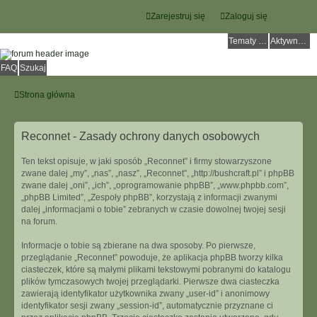
Zarejestruj się
Zaloguj się
Tematy bez odpowiedzi
Aktywne tematy
FAQ
Szukaj
Strona główna
Reconnet - Zasady ochrony danych osobowych
Ten tekst opisuje, w jaki sposób „Reconnet” i firmy stowarzyszone
zwane dalej „my”, „nas”, „nasz”, „Reconnet”, „http://bushcraft.pl” i phpBB
zwane dalej „oni”, „ich”, „oprogramowanie phpBB”, „www.phpbb.com”,
„phpBB Limited”, „Zespoły phpBB”, korzystają z informacji zwanymi
dalej „informacjami o tobie” zebranych w czasie dowolnej twojej sesji
na forum.
Informacje o tobie są zbierane na dwa sposoby. Po pierwsze,
przeglądanie „Reconnet” powoduje, że aplikacja phpBB tworzy kilka
ciasteczek, które są małymi plikami tekstowymi pobranymi do katalogu
plików tymczasowych twojej przeglądarki. Pierwsze dwa ciasteczka
zawierają identyfikator użytkownika zwany „user-id” i anonimowy
identyfikator sesji zwany „session-id”, automatycznie przyznane ci