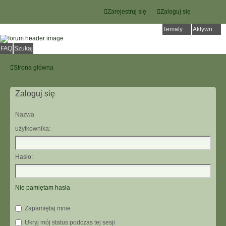
Zarejestruj się
Zaloguj się
Tematy bez odpowiedzi
Aktywne tematy
FAQ
Szukaj
Strona główna
Zaloguj się
Nazwa
użytkownika:
Hasło:
Nie pamiętam hasła
Zapamiętaj mnie
Ukryj mój status podczas tej sesji