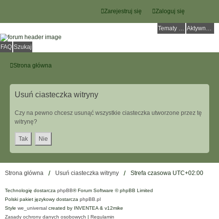
Zarejestruj się
Zaloguj się
Tematy bez odpowiedzi
Aktywne tematy
FAQ
Szukaj
Strona główna
Usuń ciasteczka witryny
Czy na pewno chcesz usunąć wszystkie ciasteczka utworzone przez tę
witrynę?
Strona główna
Usuń ciasteczka witryny
Strefa czasowa
UTC+02:00
Technologię dostarcza
phpBB
® Forum Software © phpBB Limited
Polski pakiet językowy dostarcza
phpBB.pl
Style
we_universal
created by INVENTEA & v12mike
Zasady ochrony danych osobowych
|
Regulamin