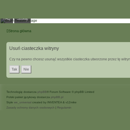
FAQ
Szukaj
Strona główna
Usuń ciasteczka witryny
Czy na pewno chcesz usunąć wszystkie ciasteczka utworzone przez tę witry
Technologię dostarcza
phpBB
® Forum Software © phpBB Limited
Polski pakiet językowy dostarcza
phpBB.pl
Style
we_universal
created by INVENTEA & v12mike
Zasady ochrony danych osobowych
|
Regulamin