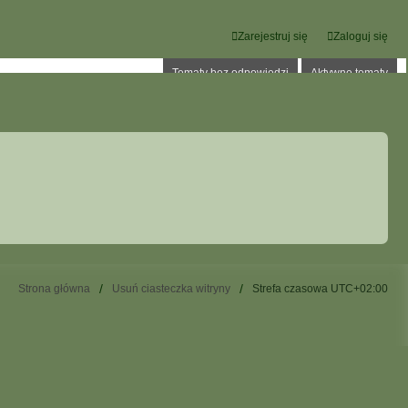
Zarejestruj się
Zaloguj się
Tematy bez odpowiedzi
Aktywne tematy
Strona główna
Usuń ciasteczka witryny
Strefa czasowa
UTC+02:00