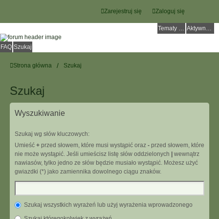
Zarejestruj się
Zaloguj się
Tematy bez odpowiedzi
Aktywne tematy
FAQ
Szukaj
Strona główna
Szukaj
Szukaj
Wyszukiwanie
Szukaj wg słów kluczowych:
Umieść
+
przed słowem, które musi wystąpić oraz
-
przed słowem, które
nie może wystąpić. Jeśli umieścisz listę słów oddzielonych
|
wewnątrz
nawiasów, tylko jedno ze słów będzie musiało wystąpić. Możesz użyć
gwiazdki (*) jako zamiennika dowolnego ciągu znaków.
Szukaj wszystkich wyrażeń lub użyj wyrażenia wprowadzonego
Szukaj któregokolwiek z wyrażeń