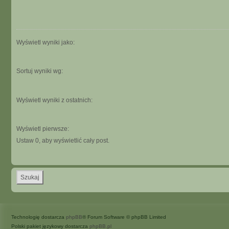
Wyświetl wyniki jako:
Sortuj wyniki wg:
Wyświetl wyniki z ostatnich:
Wyświetl pierwsze:
Ustaw 0, aby wyświetlić cały post.
Technologię dostarcza
phpBB
® Forum Software © phpBB Limited
Polski pakiet językowy dostarcza
phpBB.pl