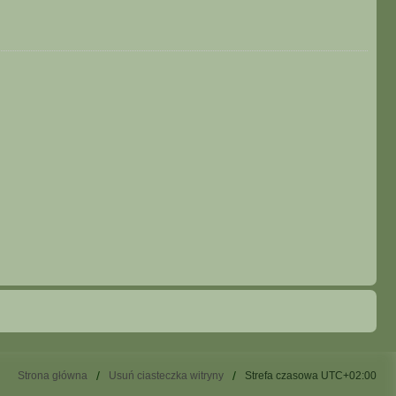
Strona główna
Usuń ciasteczka witryny
Strefa czasowa
UTC+02:00