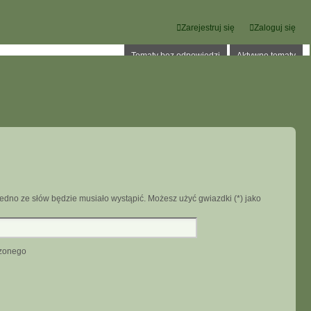
Zarejestruj się
Zaloguj się
Tematy bez odpowiedzi
Aktywne tematy
edno ze słów będzie musiało wystąpić. Możesz użyć gwiazdki (*) jako
dzonego