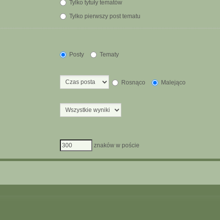
Tylko tytuły tematów
Tylko pierwszy post tematu
Posty
Tematy
Rosnąco
Malejąco
znaków w poście