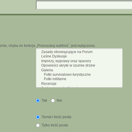
nie, chyba że funkcja „Przeszukuj subfora”, jest wyłączona.
Tak
Nie
Temat i treść posta
Tylko treść posta