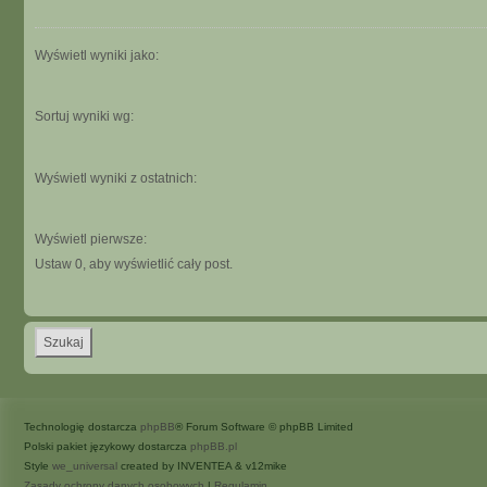
Wyświetl wyniki jako:
Sortuj wyniki wg:
Wyświetl wyniki z ostatnich:
Wyświetl pierwsze:
Ustaw 0, aby wyświetlić cały post.
Technologię dostarcza
phpBB
® Forum Software © phpBB Limited
Polski pakiet językowy dostarcza
phpBB.pl
Style
we_universal
created by INVENTEA & v12mike
Zasady ochrony danych osobowych
|
Regulamin