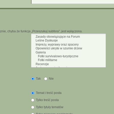
nie, chyba że funkcja „Przeszukuj subfora”, jest wyłączona.
Tak
Nie
Temat i treść posta
Tylko treść posta
Tylko tytuły tematów