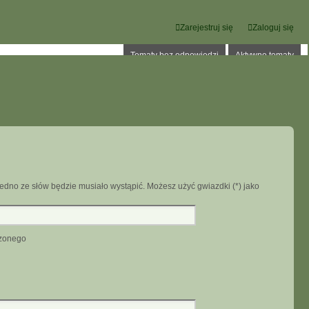
Zarejestruj się
Zaloguj się
Tematy bez odpowiedzi
Aktywne tematy
edno ze słów będzie musiało wystąpić. Możesz użyć gwiazdki (*) jako
dzonego