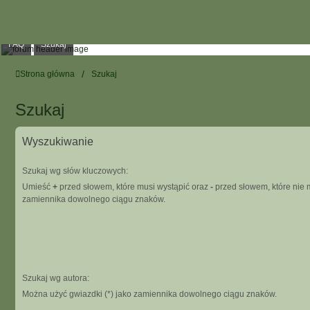
FAQ
Szukaj
Strona główna
Szukaj
Szukaj
Wyszukiwanie
Szukaj wg słów kluczowych:
Umieść
+
przed słowem, które musi wystąpić oraz
-
przed słowem, które nie m
zamiennika dowolnego ciągu znaków.
Szukaj wg autora:
Można użyć gwiazdki (*) jako zamiennika dowolnego ciągu znaków.