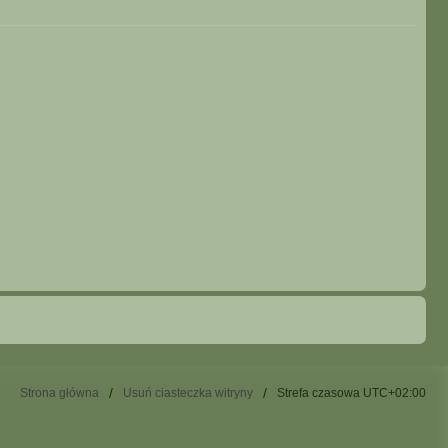
Strona główna
Usuń ciasteczka witryny
Strefa czasowa
UTC+02:00