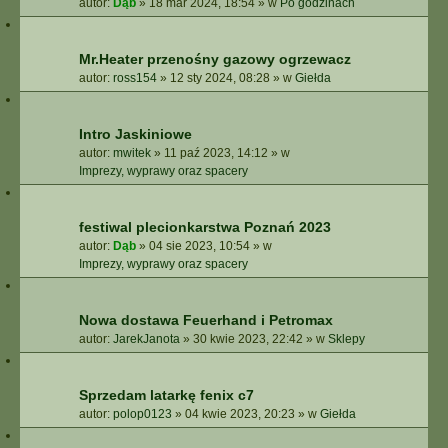
autor:
Dąb
»
18 mar 2024, 18:54
» w
Po godzinach
Mr.Heater przenośny gazowy ogrzewacz
autor:
ross154
»
12 sty 2024, 08:28
» w
Giełda
Intro Jaskiniowe
autor:
mwitek
»
11 paź 2023, 14:12
» w
Imprezy, wyprawy oraz spacery
festiwal plecionkarstwa Poznań 2023
autor:
Dąb
»
04 sie 2023, 10:54
» w
Imprezy, wyprawy oraz spacery
Nowa dostawa Feuerhand i Petromax
autor:
JarekJanota
»
30 kwie 2023, 22:42
» w
Sklepy
Sprzedam latarkę fenix c7
autor:
polop0123
»
04 kwie 2023, 20:23
» w
Giełda