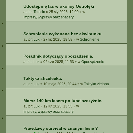
E
Udostępnię las w okolicy Ostrołęki
Z
autor:
Tomcio
»
25 sty 2026, 12:00
» w
A
Imprezy, wyprawy oraz spacery
A
W
A
Schronienie wykonane bez ekwipunku.
N
S
autor:
Luk
»
27 lip 2025, 18:58
» w
Schronienie
O
W
A
Poradnik dotyczący oporzadzenia.
N
autor:
Luk
»
02 cze 2025, 11:53
» w
Oporządzenie
E
Taktyka strzelecka.
autor:
Luk
»
10 maja 2025, 20:44
» w
Taktyka zielona
Marsz 140 km lasem po lubelszczyźnie.
autor:
Luk
»
12 lut 2025, 13:55
» w
Imprezy, wyprawy oraz spacery
Prawdziwy survival w znanym lesie ?