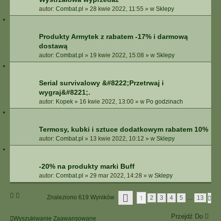
autor:
Combat.pl
»
28 kwie 2022, 11:55
» w
Sklepy
Produkty Armytek z rabatem -17% i darmową
dostawą
autor:
Combat.pl
»
19 kwie 2022, 15:08
» w
Sklepy
Serial survivalowy &#8222;Przetrwaj i
wygraj&#8221;.
autor:
Kopek
»
16 kwie 2022, 13:00
» w
Po godzinach
Termosy, kubki i sztuce dodatkowym rabatem 10%
autor:
Combat.pl
»
13 kwie 2022, 10:12
» w
Sklepy
-20% na produkty marki Buff
autor:
Combat.pl
»
29 mar 2022, 14:28
» w
Sklepy
S
1
Znaleziono 619 Wyników
N
2
3
4
5
…
13
T
A
R
S
O
Przejdź Do
T
Wyszukiwanie Zaawansowane