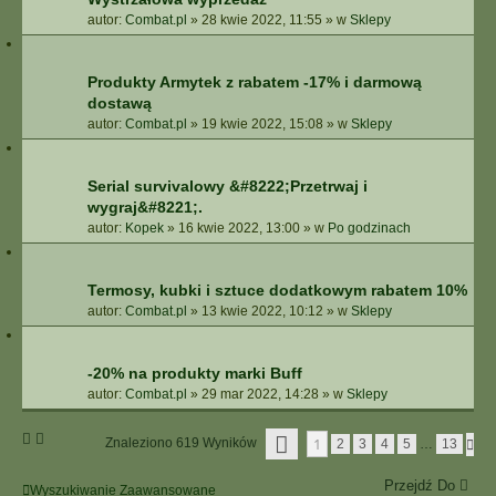
autor:
Combat.pl
»
28 kwie 2022, 11:55
» w
Sklepy
Produkty Armytek z rabatem -17% i darmową
dostawą
autor:
Combat.pl
»
19 kwie 2022, 15:08
» w
Sklepy
Serial survivalowy &#8222;Przetrwaj i
wygraj&#8221;.
autor:
Kopek
»
16 kwie 2022, 13:00
» w
Po godzinach
Termosy, kubki i sztuce dodatkowym rabatem 10%
autor:
Combat.pl
»
13 kwie 2022, 10:12
» w
Sklepy
-20% na produkty marki Buff
autor:
Combat.pl
»
29 mar 2022, 14:28
» w
Sklepy
S
1
Znaleziono 619 Wyników
N
2
3
4
5
…
13
T
A
R
S
O
Przejdź Do
T
Wyszukiwanie Zaawansowane