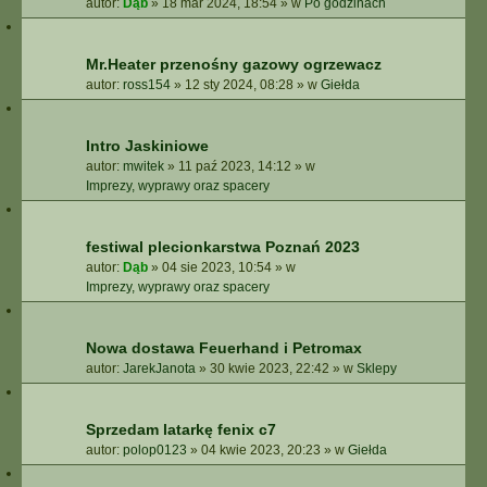
autor:
Dąb
»
18 mar 2024, 18:54
» w
Po godzinach
Mr.Heater przenośny gazowy ogrzewacz
autor:
ross154
»
12 sty 2024, 08:28
» w
Giełda
Intro Jaskiniowe
autor:
mwitek
»
11 paź 2023, 14:12
» w
Imprezy, wyprawy oraz spacery
festiwal plecionkarstwa Poznań 2023
autor:
Dąb
»
04 sie 2023, 10:54
» w
Imprezy, wyprawy oraz spacery
Nowa dostawa Feuerhand i Petromax
autor:
JarekJanota
»
30 kwie 2023, 22:42
» w
Sklepy
Sprzedam latarkę fenix c7
autor:
polop0123
»
04 kwie 2023, 20:23
» w
Giełda