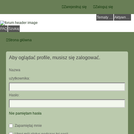
Zarejestruj się
Zaloguj się
Tematy bez odpowiedzi
Aktywne tematy
FAQ
Szukaj
Strona główna
Aby oglądać profile, musisz się zalogować.
Nazwa
użytkownika:
Hasło:
Nie pamiętam hasła
Zapamiętaj mnie