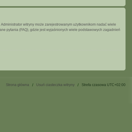
ny. Administrator witryny może zarejestrowanym użytkownikom nadać wiele
ne pytania (FAQ), gdzie jest wyjaśnionych wiele podstawowych zagadnień
Strona główna
Usuń ciasteczka witryny
Strefa czasowa
UTC+02:00