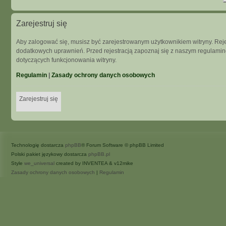
Zarejestruj się
Aby zalogować się, musisz być zarejestrowanym użytkownikiem witryny. Rejes
dodatkowych uprawnień. Przed rejestracją zapoznaj się z naszym regulam
dotyczących funkcjonowania witryny.
Regulamin
|
Zasady ochrony danych osobowych
Zarejestruj się
Technologię dostarcza
phpBB
® Forum Software © phpBB Limited
Polski pakiet językowy dostarcza
phpBB.pl
Style
we_universal
created by INVENTEA & v12mike
Zasady ochrony danych osobowych
|
Regulamin