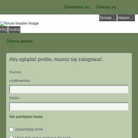
Zarejestruj się
Zaloguj się
Tematy bez odpowiedzi
Aktywne tematy
FAQ
Szukaj
Strona główna
Aby oglądać profile, musisz się zalogować.
Nazwa
użytkownika:
Hasło:
Nie pamiętam hasła
Zapamiętaj mnie