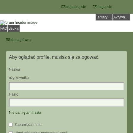
Zarejestruj się
Zaloguj się
Tematy bez odpowiedzi
Aktywne tematy
FAQ
Szukaj
Strona główna
Aby oglądać profile, musisz się zalogować.
Nazwa
użytkownika:
Hasło:
Nie pamiętam hasła
Zapamiętaj mnie