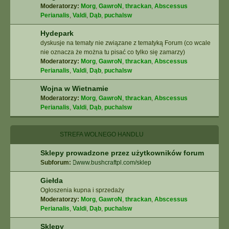
Moderatorzy:
Morg
,
GawroN
,
thrackan
,
Abscessus
Perianalis
,
Valdi
,
Dąb
,
puchalsw
Hydepark
dyskusje na tematy nie związane z tematyką Forum (co wcale
nie oznacza że można tu pisać co tylko się zamarzy)
Moderatorzy:
Morg
,
GawroN
,
thrackan
,
Abscessus
Perianalis
,
Valdi
,
Dąb
,
puchalsw
Wojna w Wietnamie
Moderatorzy:
Morg
,
GawroN
,
thrackan
,
Abscessus
Perianalis
,
Valdi
,
Dąb
,
puchalsw
STREFA WOLNEGO HANDLU
Sklepy prowadzone przez użytkowników forum
Subforum:
www.bushcraftpl.com/sklep
Giełda
Ogłoszenia kupna i sprzedaży
Moderatorzy:
Morg
,
GawroN
,
thrackan
,
Abscessus
Perianalis
,
Valdi
,
Dąb
,
puchalsw
Sklepy