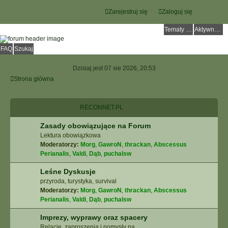
Zarejestruj się
Zaloguj się
Tematy bez odpowiedzi
Aktywne tematy
FAQ
Szukaj
Dzisiaj jest 07 sie 2026, 20:53
Strona główna
RECONNET.PL
Zasady obowiązujące na Forum
Lektura obowiązkowa
Moderatorzy:
Morg
,
GawroN
,
thrackan
,
Abscessus
Perianalis
,
Valdi
,
Dąb
,
puchalsw
Leśne Dyskusje
przyroda, turystyka, survival
Moderatorzy:
Morg
,
GawroN
,
thrackan
,
Abscessus
Perianalis
,
Valdi
,
Dąb
,
puchalsw
Imprezy, wyprawy oraz spacery
Relacje, zaproszenia i pomysły na ...