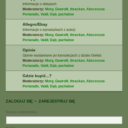
Informacje o sklepach
Moderatorzy:
Morg
,
GawroN
,
thrackan
,
Abscessus
Perianalis
,
Valdi
,
Dąb
,
puchalsw
Allegro/Ebay
Informacje o wynalazkach z aukcji
Moderatorzy:
Morg
,
GawroN
,
thrackan
,
Abscessus
Perianalis
,
Valdi
,
Dąb
,
puchalsw
Opinie
Opinie wystawiane po transakcjach z działu Giełda
Moderatorzy:
Morg
,
GawroN
,
thrackan
,
Abscessus
Perianalis
,
Valdi
,
Dąb
,
puchalsw
Gdzie kupić...?
Moderatorzy:
Morg
,
GawroN
,
thrackan
,
Abscessus
Perianalis
,
Valdi
,
Dąb
,
puchalsw
ZALOGUJ SIĘ
•
ZAREJESTRUJ SIĘ
Nazwa użytkownika: