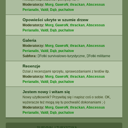
Moderatorzy:
Morg
,
GawroN
,
thrackan
,
Abscessus
Perianalis
,
Valdi
,
Dąb
,
puchalsw
Opowieści ukryte w szumie drzew
Moderatorzy:
Morg
,
GawroN
,
thrackan
,
Abscessus
Perianalis
,
Valdi
,
Dąb
,
puchalsw
Galeria
Moderatorzy:
Morg
,
GawroN
,
thrackan
,
Abscessus
Perianalis
,
Valdi
,
Dąb
,
puchalsw
Subfora:
Fotki survivalowo-turystyczne
,
Fotki militarne
Recenzje
Dział z recenzjami sprzętu, sprawozdaniami z testów itp.
Moderatorzy:
Morg
,
GawroN
,
thrackan
,
Abscessus
Perianalis
,
Valdi
,
Dąb
,
puchalsw
Jestem nowy i witam się
Nowy użytkownik? Przywitaj się i napisz coś o sobie. OK,
wyżeracze też mogą się tu pochwalić dokonaniami ;-)
Moderatorzy:
Morg
,
GawroN
,
thrackan
,
Abscessus
Perianalis
,
Valdi
,
Dąb
,
puchalsw
SURVIVAL I TURYSTYKA