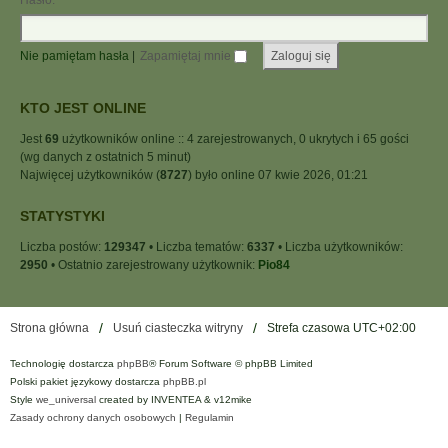
Hasło:
Nie pamiętam hasła
|
Zapamiętaj mnie
KTO JEST ONLINE
Jest
69
użytkowników online :: 4 zarejestrowanych, 0 ukrytych i 65 gości
(wg danych z ostatnich 5 minut)
Najwięcej użytkowników (
8727
) było online 07 kwie 2026, 01:21
STATYSTYKI
Liczba postów:
129347
• Liczba tematów:
6337
• Liczba użytkowników:
2950
• Ostatnio zarejestrowany użytkownik:
Pio84
Strona główna
Usuń ciasteczka witryny
Strefa czasowa
UTC+02:00
Technologię dostarcza
phpBB
® Forum Software © phpBB Limited
Polski pakiet językowy dostarcza
phpBB.pl
Style
we_universal
created by INVENTEA & v12mike
Zasady ochrony danych osobowych
|
Regulamin