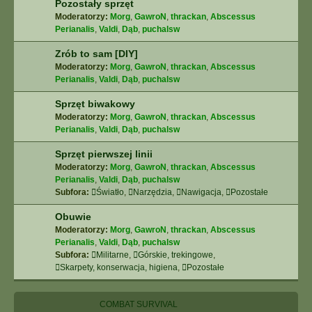
Pozostały sprzęt
Moderatorzy:
Morg
,
GawroN
,
thrackan
,
Abscessus
Perianalis
,
Valdi
,
Dąb
,
puchalsw
Zrób to sam [DIY]
Moderatorzy:
Morg
,
GawroN
,
thrackan
,
Abscessus
Perianalis
,
Valdi
,
Dąb
,
puchalsw
Sprzęt biwakowy
Moderatorzy:
Morg
,
GawroN
,
thrackan
,
Abscessus
Perianalis
,
Valdi
,
Dąb
,
puchalsw
Sprzęt pierwszej linii
Moderatorzy:
Morg
,
GawroN
,
thrackan
,
Abscessus
Perianalis
,
Valdi
,
Dąb
,
puchalsw
Subfora:
Światło
,
Narzędzia
,
Nawigacja
,
Pozostałe
Obuwie
Moderatorzy:
Morg
,
GawroN
,
thrackan
,
Abscessus
Perianalis
,
Valdi
,
Dąb
,
puchalsw
Subfora:
Militarne
,
Górskie, trekingowe
,
Skarpety, konserwacja, higiena
,
Pozostałe
COMBAT SURVIVAL