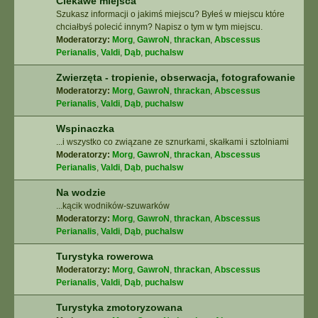
Ciekawe miejsca
Szukasz informacji o jakimś miejscu? Byłeś w miejscu które
chciałbyś polecić innym? Napisz o tym w tym miejscu.
Moderatorzy:
Morg
,
GawroN
,
thrackan
,
Abscessus
Perianalis
,
Valdi
,
Dąb
,
puchalsw
Zwierzęta - tropienie, obserwacja, fotografowanie
Moderatorzy:
Morg
,
GawroN
,
thrackan
,
Abscessus
Perianalis
,
Valdi
,
Dąb
,
puchalsw
Wspinaczka
...i wszystko co związane ze sznurkami, skałkami i sztolniami
Moderatorzy:
Morg
,
GawroN
,
thrackan
,
Abscessus
Perianalis
,
Valdi
,
Dąb
,
puchalsw
Na wodzie
...kącik wodników-szuwarków
Moderatorzy:
Morg
,
GawroN
,
thrackan
,
Abscessus
Perianalis
,
Valdi
,
Dąb
,
puchalsw
Turystyka rowerowa
Moderatorzy:
Morg
,
GawroN
,
thrackan
,
Abscessus
Perianalis
,
Valdi
,
Dąb
,
puchalsw
Turystyka zmotoryzowana