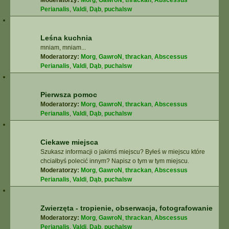
Moderatorzy:
Morg
,
GawroN
,
thrackan
,
Abscessus
Perianalis
,
Valdi
,
Dąb
,
puchalsw
Leśna kuchnia
mniam, mniam...
Moderatorzy:
Morg
,
GawroN
,
thrackan
,
Abscessus
Perianalis
,
Valdi
,
Dąb
,
puchalsw
Pierwsza pomoc
Moderatorzy:
Morg
,
GawroN
,
thrackan
,
Abscessus
Perianalis
,
Valdi
,
Dąb
,
puchalsw
Ciekawe miejsca
Szukasz informacji o jakimś miejscu? Byłeś w miejscu które
chciałbyś polecić innym? Napisz o tym w tym miejscu.
Moderatorzy:
Morg
,
GawroN
,
thrackan
,
Abscessus
Perianalis
,
Valdi
,
Dąb
,
puchalsw
Zwierzęta - tropienie, obserwacja, fotografowanie
Moderatorzy:
Morg
,
GawroN
,
thrackan
,
Abscessus
Perianalis
,
Valdi
,
Dąb
,
puchalsw