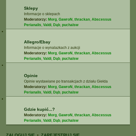
Sklepy
Informacje o sklepach
Moderatorzy:
Morg
,
GawroN
,
thrackan
,
Abscessus
Perianalis
,
Valdi
,
Dąb
,
puchalsw
Allegro/Ebay
Informacje o wynalazkach z aukcji
Moderatorzy:
Morg
,
GawroN
,
thrackan
,
Abscessus
Perianalis
,
Valdi
,
Dąb
,
puchalsw
Opinie
Opinie wystawiane po transakcjach z działu Giełda
Moderatorzy:
Morg
,
GawroN
,
thrackan
,
Abscessus
Perianalis
,
Valdi
,
Dąb
,
puchalsw
Gdzie kupić...?
Moderatorzy:
Morg
,
GawroN
,
thrackan
,
Abscessus
Perianalis
,
Valdi
,
Dąb
,
puchalsw
ZALOGUJ SIĘ
•
ZAREJESTRUJ SIĘ