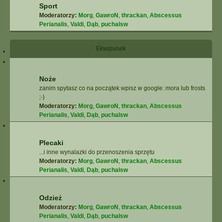
Sport
Moderatorzy:
Morg
,
GawroN
,
thrackan
,
Abscessus
Perianalis
,
Valdi
,
Dąb
,
puchalsw
Ekwipunek
Noże
zanim spytasz co na początek wpisz w google: mora lub frosts
;-)
Moderatorzy:
Morg
,
GawroN
,
thrackan
,
Abscessus
Perianalis
,
Valdi
,
Dąb
,
puchalsw
Plecaki
...i inne wynalazki do przenoszenia sprzętu
Moderatorzy:
Morg
,
GawroN
,
thrackan
,
Abscessus
Perianalis
,
Valdi
,
Dąb
,
puchalsw
Odzież
Moderatorzy:
Morg
,
GawroN
,
thrackan
,
Abscessus
Perianalis
,
Valdi
,
Dąb
,
puchalsw