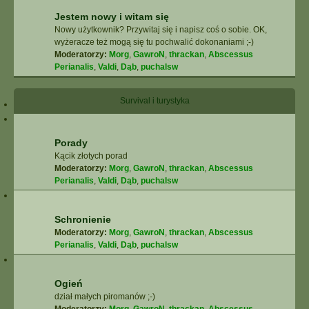
Jestem nowy i witam się
Nowy użytkownik? Przywitaj się i napisz coś o sobie. OK,
wyżeracze też mogą się tu pochwalić dokonaniami ;-)
Moderatorzy:
Morg
,
GawroN
,
thrackan
,
Abscessus
Perianalis
,
Valdi
,
Dąb
,
puchalsw
Survival i turystyka
Porady
Kącik złotych porad
Moderatorzy:
Morg
,
GawroN
,
thrackan
,
Abscessus
Perianalis
,
Valdi
,
Dąb
,
puchalsw
Schronienie
Moderatorzy:
Morg
,
GawroN
,
thrackan
,
Abscessus
Perianalis
,
Valdi
,
Dąb
,
puchalsw
Ogień
dział małych piromanów ;-)