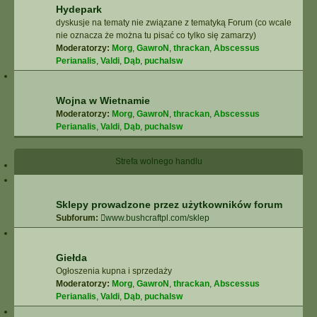
Hydepark
dyskusje na tematy nie związane z tematyką Forum (co wcale
nie oznacza że można tu pisać co tylko się zamarzy)
Moderatorzy:
Morg
,
GawroN
,
thrackan
,
Abscessus
Perianalis
,
Valdi
,
Dąb
,
puchalsw
Wojna w Wietnamie
Moderatorzy:
Morg
,
GawroN
,
thrackan
,
Abscessus
Perianalis
,
Valdi
,
Dąb
,
puchalsw
Strefa wolnego handlu
Sklepy prowadzone przez użytkowników forum
Subforum:
www.bushcraftpl.com/sklep
Giełda
Ogłoszenia kupna i sprzedaży
Moderatorzy:
Morg
,
GawroN
,
thrackan
,
Abscessus
Perianalis
,
Valdi
,
Dąb
,
puchalsw