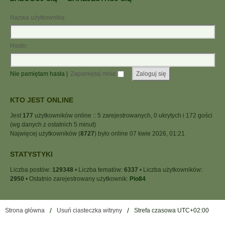
Nazwa użytkownika:
Hasło:
Nie pamiętam hasła
|
Zapamiętaj mnie
KTO JEST ONLINE
Jest
177
użytkowników online :: 5 zarejestrowanych, 0 ukrytych i 172 gości
(wg danych z ostatnich 5 minut)
Najwięcej użytkowników (
8727
) było online 07 kwie 2026, 01:21
STATYSTYKI
Liczba postów:
129348
• Liczba tematów:
6337
• Liczba użytkowników:
2950
• Ostatnio zarejestrowany użytkownik:
Pio84
Strona główna
Usuń ciasteczka witryny
Strefa czasowa
UTC+02:00