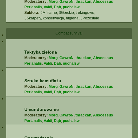
Moderatorzy:
Morg
,
GawroN
,
thrackan
,
Abscessus
Perianalis
,
Valdi
,
Dąb
,
puchalsw
Subfora:
Militarne
,
Górskie, trekingowe
,
Skarpety, konserwacja, higiena
,
Pozostałe
Combat survival
Taktyka zielona
Moderatorzy:
Morg
,
GawroN
,
thrackan
,
Abscessus
Perianalis
,
Valdi
,
Dąb
,
puchalsw
Sztuka kamuflażu
Moderatorzy:
Morg
,
GawroN
,
thrackan
,
Abscessus
Perianalis
,
Valdi
,
Dąb
,
puchalsw
Umundurowanie
Moderatorzy:
Morg
,
GawroN
,
thrackan
,
Abscessus
Perianalis
,
Valdi
,
Dąb
,
puchalsw