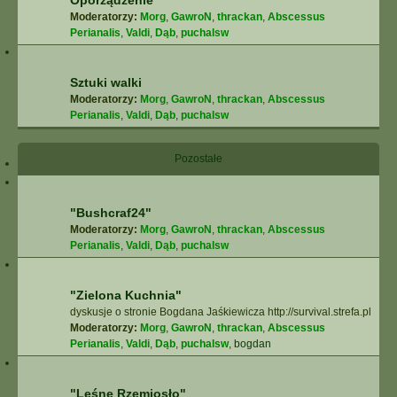
Oporządzenie
Moderatorzy:
Morg
,
GawroN
,
thrackan
,
Abscessus
Perianalis
,
Valdi
,
Dąb
,
puchalsw
Sztuki walki
Moderatorzy:
Morg
,
GawroN
,
thrackan
,
Abscessus
Perianalis
,
Valdi
,
Dąb
,
puchalsw
Pozostałe
"Bushcraf24"
Moderatorzy:
Morg
,
GawroN
,
thrackan
,
Abscessus
Perianalis
,
Valdi
,
Dąb
,
puchalsw
"Zielona Kuchnia"
dyskusje o stronie Bogdana Jaśkiewicza http://survival.strefa.pl
Moderatorzy:
Morg
,
GawroN
,
thrackan
,
Abscessus
Perianalis
,
Valdi
,
Dąb
,
puchalsw
,
bogdan
"Leśne Rzemiosło"