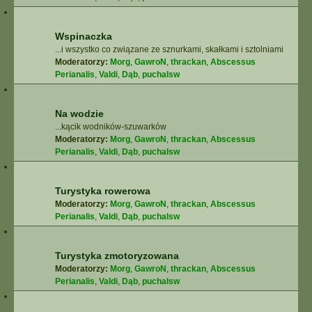
Wspinaczka
...i wszystko co związane ze sznurkami, skałkami i sztolniami
Moderatorzy:
Morg
,
GawroN
,
thrackan
,
Abscessus
Perianalis
,
Valdi
,
Dąb
,
puchalsw
Na wodzie
...kącik wodników-szuwarków
Moderatorzy:
Morg
,
GawroN
,
thrackan
,
Abscessus
Perianalis
,
Valdi
,
Dąb
,
puchalsw
Turystyka rowerowa
Moderatorzy:
Morg
,
GawroN
,
thrackan
,
Abscessus
Perianalis
,
Valdi
,
Dąb
,
puchalsw
Turystyka zmotoryzowana
Moderatorzy:
Morg
,
GawroN
,
thrackan
,
Abscessus
Perianalis
,
Valdi
,
Dąb
,
puchalsw