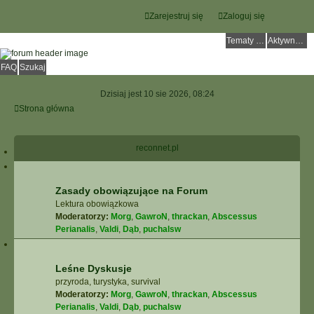
Zarejestruj się
Zaloguj się
Tematy bez odpowiedzi
Aktywne tematy
FAQ
Szukaj
Dzisiaj jest 10 sie 2026, 08:24
Strona główna
reconnet.pl
Zasady obowiązujące na Forum
Lektura obowiązkowa
Moderatorzy:
Morg
,
GawroN
,
thrackan
,
Abscessus
Perianalis
,
Valdi
,
Dąb
,
puchalsw
Leśne Dyskusje
przyroda, turystyka, survival
Moderatorzy:
Morg
,
GawroN
,
thrackan
,
Abscessus
Perianalis
,
Valdi
,
Dąb
,
puchalsw