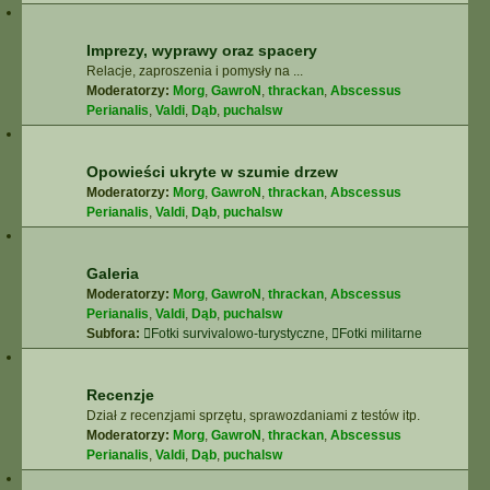
Imprezy, wyprawy oraz spacery
Relacje, zaproszenia i pomysły na ...
Moderatorzy:
Morg
,
GawroN
,
thrackan
,
Abscessus
Perianalis
,
Valdi
,
Dąb
,
puchalsw
Opowieści ukryte w szumie drzew
Moderatorzy:
Morg
,
GawroN
,
thrackan
,
Abscessus
Perianalis
,
Valdi
,
Dąb
,
puchalsw
Galeria
Moderatorzy:
Morg
,
GawroN
,
thrackan
,
Abscessus
Perianalis
,
Valdi
,
Dąb
,
puchalsw
Subfora:
Fotki survivalowo-turystyczne
,
Fotki militarne
Recenzje
Dział z recenzjami sprzętu, sprawozdaniami z testów itp.
Moderatorzy:
Morg
,
GawroN
,
thrackan
,
Abscessus
Perianalis
,
Valdi
,
Dąb
,
puchalsw