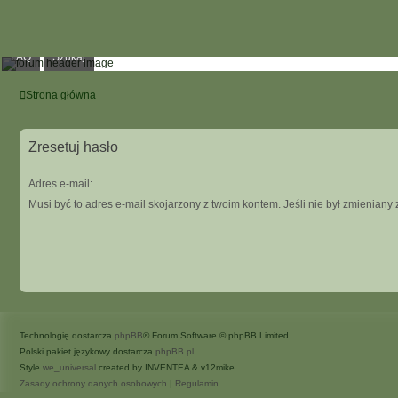
FAQ
Szukaj
Strona główna
Zresetuj hasło
Adres e-mail:
Musi być to adres e-mail skojarzony z twoim kontem. Jeśli nie był zmieniany 
Technologię dostarcza
phpBB
® Forum Software © phpBB Limited
Polski pakiet językowy dostarcza
phpBB.pl
Style
we_universal
created by INVENTEA & v12mike
Zasady ochrony danych osobowych
|
Regulamin