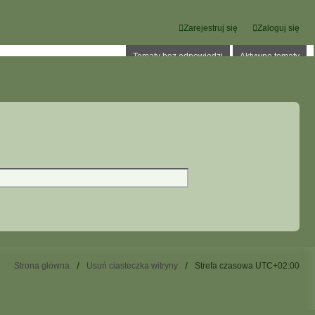
Zarejestruj się
Zaloguj się
Tematy bez odpowiedzi
Aktywne tematy
Strona główna
Usuń ciasteczka witryny
Strefa czasowa
UTC+02:00