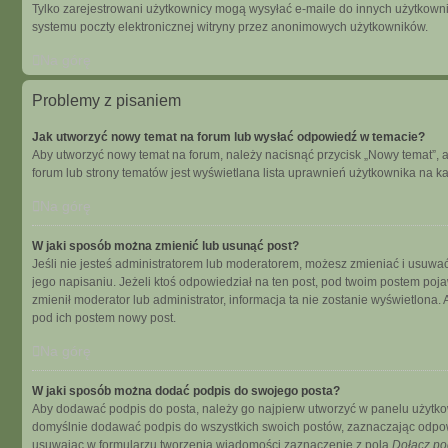
Tylko zarejestrowani użytkownicy mogą wysyłać e-maile do innych użytkowni
systemu poczty elektronicznej witryny przez anonimowych użytkowników.
Na górę
Problemy z pisaniem
Jak utworzyć nowy temat na forum lub wysłać odpowiedź w temacie?
Aby utworzyć nowy temat na forum, należy nacisnąć przycisk „Nowy temat”, 
forum lub strony tematów jest wyświetlana lista uprawnień użytkownika na 
Na górę
W jaki sposób można zmienić lub usunąć post?
Jeśli nie jesteś administratorem lub moderatorem, możesz zmieniać i usuwać
jego napisaniu. Jeżeli ktoś odpowiedział na ten post, pod twoim postem pojawi s
zmienił moderator lub administrator, informacja ta nie zostanie wyświetlona
pod ich postem nowy post.
Na górę
W jaki sposób można dodać podpis do swojego posta?
Aby dodawać podpis do posta, należy go najpierw utworzyć w panelu użytko
domyślnie dodawać podpis do wszystkich swoich postów, zaznaczając odpowi
usuwając w formularzu tworzenia wiadomości zaznaczenie z pola
Dołącz po