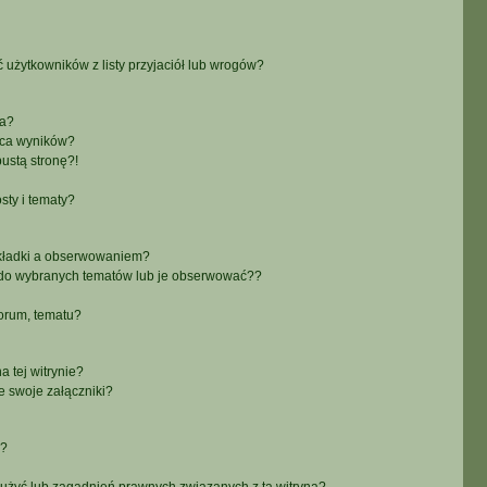
żytkowników z listy przyjaciół lub wrogów?
ra?
aca wyników?
ustą stronę?!
sty i tematy?
akładki a obserwowaniem?
do wybranych tematów lub je obserwować??
orum, tematu?
 tej witrynie?
e swoje załączniki?
a?