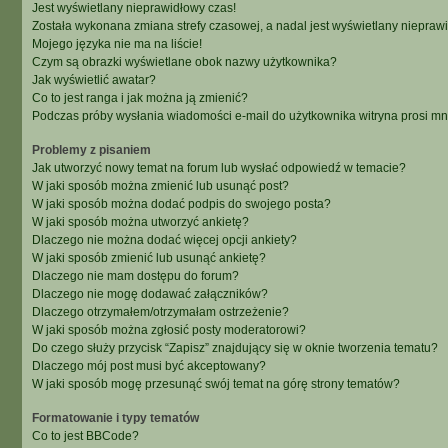
Jest wyświetlany nieprawidłowy czas!
Została wykonana zmiana strefy czasowej, a nadal jest wyświetlany niepraw
Mojego języka nie ma na liście!
Czym są obrazki wyświetlane obok nazwy użytkownika?
Jak wyświetlić awatar?
Co to jest ranga i jak można ją zmienić?
Podczas próby wysłania wiadomości e-mail do użytkownika witryna prosi m
Problemy z pisaniem
Jak utworzyć nowy temat na forum lub wysłać odpowiedź w temacie?
W jaki sposób można zmienić lub usunąć post?
W jaki sposób można dodać podpis do swojego posta?
W jaki sposób można utworzyć ankietę?
Dlaczego nie można dodać więcej opcji ankiety?
W jaki sposób zmienić lub usunąć ankietę?
Dlaczego nie mam dostępu do forum?
Dlaczego nie mogę dodawać załączników?
Dlaczego otrzymałem/otrzymałam ostrzeżenie?
W jaki sposób można zgłosić posty moderatorowi?
Do czego służy przycisk “Zapisz” znajdujący się w oknie tworzenia tematu?
Dlaczego mój post musi być akceptowany?
W jaki sposób mogę przesunąć swój temat na górę strony tematów?
Formatowanie i typy tematów
Co to jest BBCode?