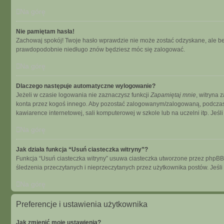
Na górę
Nie pamiętam hasła!
Zachowaj spokój! Twoje hasło wprawdzie nie może zostać odzyskane, ale bez
prawdopodobnie niedługo znów będziesz móc się zalogować.
Na górę
Dlaczego następuje automatyczne wylogowanie?
Jeżeli w czasie logowania nie zaznaczysz funkcji
Zapamiętaj mnie
, witryna 
konta przez kogoś innego. Aby pozostać zalogowanym/zalogowaną, podcza
kawiarence internetowej, sali komputerowej w szkole lub na uczelni itp. Jeśli n
Na górę
Jak działa funkcja “Usuń ciasteczka witryny”?
Funkcja “Usuń ciasteczka witryny” usuwa ciasteczka utworzone przez phpBB dz
śledzenia przeczytanych i nieprzeczytanych przez użytkownika postów. Je
Na górę
Preferencje i ustawienia użytkownika
Jak zmienić moje ustawienia?