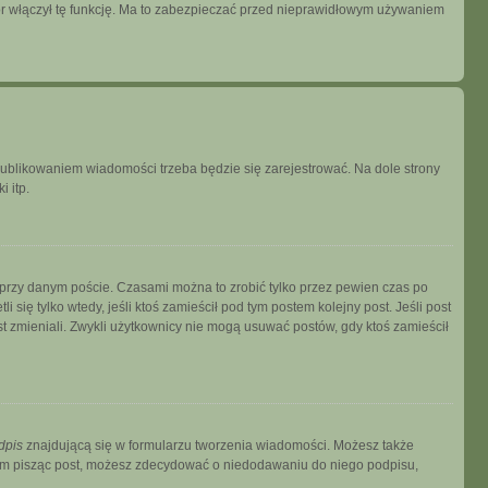
tor włączył tę funkcję. Ma to zabezpieczać przed nieprawidłowym używaniem
publikowaniem wiadomości trzeba będzie się zarejestrować. Na dole strony
 itp.
 przy danym poście. Czasami można to zrobić tylko przez pewien czas po
i się tylko wtedy, jeśli ktoś zamieścił pod tym postem kolejny post. Jeśli post
ost zmieniali. Zwykli użytkownicy nie mogą usuwać postów, gdy ktoś zamieścił
dpis
znajdującą się w formularzu tworzenia wiadomości. Możesz także
zem pisząc post, możesz zdecydować o niedodawaniu do niego podpisu,