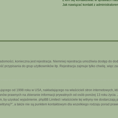
Z kim się kontaktować w sprawach nad
Jak nawiązać kontakt z administratore
iadomości, konieczna jest rejestracja. Niemniej rejestracja umożliwia dostęp do do
 przypisania do grup użytkowników itp. Rejestracja zajmuje tylko chwilę, więc za
ującego od 1998 roku w USA, nakładającego na właścicieli stron internetowych, k
nów prawnych na zbieranie informacji prywatnych od osób poniżej 13 roku życia. 
iem, by uzyskać wyjaśnienie. phpBB Limited i właściciele tej witryny nie dostarcza
itryną?”, a także nie są punktem kontaktowym dla wszelkiego rodzaju porad praw