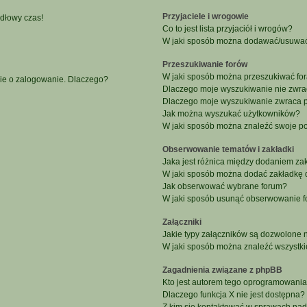
Przyjaciele i wrogowie
idłowy czas!
Co to jest lista przyjaciół i wrogów?
W jaki sposób można dodawać/usuwać u
Przeszukiwanie forów
W jaki sposób można przeszukiwać fo
nie o zalogowanie. Dlaczego?
Dlaczego moje wyszukiwanie nie zwr
Dlaczego moje wyszukiwanie zwraca p
Jak można wyszukać użytkowników?
W jaki sposób można znaleźć swoje po
Obserwowanie tematów i zakładki
Jaka jest różnica między dodaniem z
W jaki sposób można dodać zakładkę 
Jak obserwować wybrane forum?
W jaki sposób usunąć obserwowanie f
Załączniki
Jakie typy załączników są dozwolone na
W jaki sposób można znaleźć wszystki
Zagadnienia związane z phpBB
Kto jest autorem tego oprogramowani
Dlaczego funkcja X nie jest dostępna?