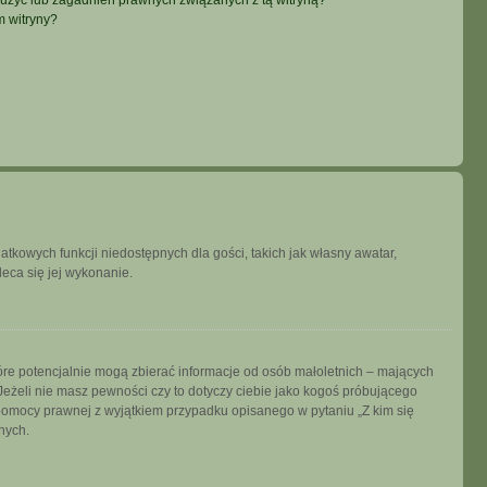
użyć lub zagadnień prawnych związanych z tą witryną?
m witryny?
datkowych funkcji niedostępnych dla gości, takich jak własny awatar,
leca się jej wykonanie.
tóre potencjalnie mogą zbierać informacje od osób małoletnich – mających
Jeżeli nie masz pewności czy to dotyczy ciebie jako kogoś próbującego
ją pomocy prawnej z wyjątkiem przypadku opisanego w pytaniu „Z kim się
nych.