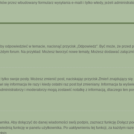
ków przez wbudowany formularz wysyłania e-maili i tylko wtedy, jeżeli administra
aby odpowiedzieć w temacie, nacisnąć przycisk „Odpowiedz”. Być może, że przed 
każdym forum. Na przykład: Możesz tworzyć nowe tematy, Możesz dodawać załączniki
 tylko swoje posty. Możesz zmienić post, naciskając przycisk
Zmień
znajdujący się
ię informacja ile razy i kiedy ostatni raz post był zmieniany. Informacja ta wyświetl
. Administratorzy i moderatorzy mogą zostawić notatkę z informacją, dlaczego ten p
wnika. Aby dołączyć do danej wiadomości swój podpis, zaznacz funkcję
Dołącz po
ednią funkcję w panelu użytkownika. Po uaktywnieniu tej funkcji, za każdym ra
dpis
.