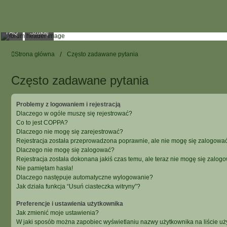
FAQ
Szukaj
Strona główna
Często zadawane pytania
Często zadawane pytania
Problemy z logowaniem i rejestracją
Dlaczego w ogóle muszę się rejestrować?
Co to jest COPPA?
Dlaczego nie mogę się zarejestrować?
Rejestracja została przeprowadzona poprawnie, ale nie mogę się zalogować
Dlaczego nie mogę się zalogować?
Rejestracja została dokonana jakiś czas temu, ale teraz nie mogę się zalog
Nie pamiętam hasła!
Dlaczego następuje automatyczne wylogowanie?
Jak działa funkcja “Usuń ciasteczka witryny”?
Preferencje i ustawienia użytkownika
Jak zmienić moje ustawienia?
W jaki sposób można zapobiec wyświetlaniu nazwy użytkownika na liście u