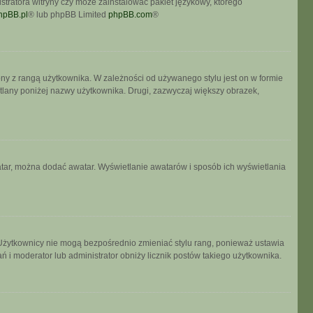
stratora witryny czy może zainstalować pakiet językowy, którego
hpBB.pl
® lub phpBB Limited
phpBB.com
®
ony z rangą użytkownika. W zależności od używanego stylu jest on w formie
etlany poniżej nazwy użytkownika. Drugi, zazwyczaj większy obrazek,
watar, można dodać awatar. Wyświetlanie awatarów i sposób ich wyświetlania
 Użytkownicy nie mogą bezpośrednio zmieniać stylu rang, ponieważ ustawia
łań i moderator lub administrator obniży licznik postów takiego użytkownika.