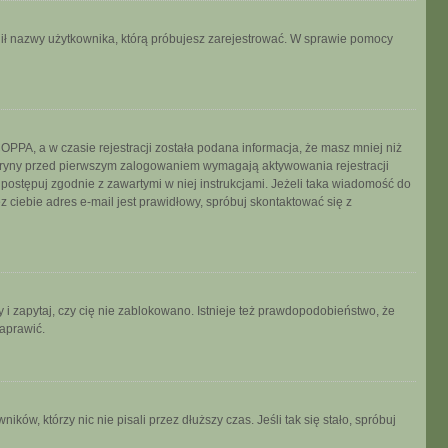
ronił nazwy użytkownika, którą próbujesz zarejestrować. W sprawie pomocy
PPA, a w czasie rejestracji została podana informacja, że masz mniej niż
 witryny przed pierwszym zalogowaniem wymagają aktywowania rejestracji
, postępuj zgodnie z zawartymi w niej instrukcjami. Jeżeli taka wiadomość do
 ciebie adres e-mail jest prawidłowy, spróbuj skontaktować się z
 i zapytaj, czy cię nie zablokowano. Istnieje też prawdopodobieństwo, że
naprawić.
w, którzy nic nie pisali przez dłuższy czas. Jeśli tak się stało, spróbuj