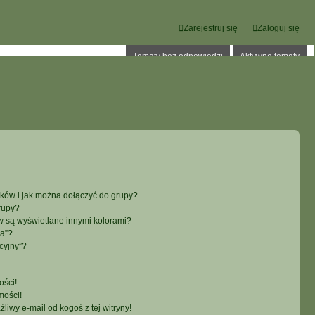
Zarejestruj się
Zaloguj się
Tematy bez odpowiedzi
Aktywne tematy
ików i jak można dołączyć do grupy?
rupy?
 są wyświetlane innymi kolorami?
ka”?
cyjny”?
ści!
mości!
iwy e-mail od kogoś z tej witryny!