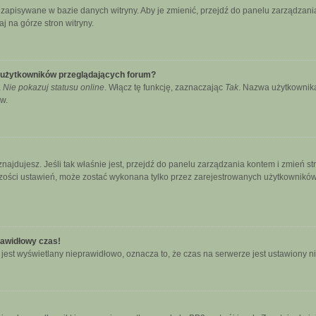
ą zapisywane w bazie danych witryny. Aby je zmienić, przejdź do panelu zarządz
j na górze stron witryny.
e użytkowników przeglądających forum?
a
Nie pokazuj statusu online
. Włącz tę funkcję, zaznaczając
Tak
. Nazwa użytkownika
w.
się znajdujesz. Jeśli tak właśnie jest, przejdź do panelu zarządzania kontem i zmie
kszości ustawień, może zostać wykonana tylko przez zarejestrowanych użytkowników.
rawidłowy czas!
jest wyświetlany nieprawidłowo, oznacza to, że czas na serwerze jest ustawiony n