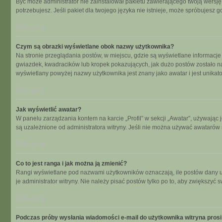
Być może administrator nie zainstalował pakietu zawierającego twoją wersję 
potrzebujesz. Jeśli pakiet dla twojego języka nie istnieje, może spróbujesz 
Na górę
Czym są obrazki wyświetlane obok nazwy użytkownika?
Na stronie przeglądania postów, w miejscu, gdzie są wyświetlane informacje
gwiazdek, kwadracików lub kropek pokazujących, jak dużo postów zostało napi
wyświetlany powyżej nazwy użytkownika jest znany jako awatar i jest unikat
Na górę
Jak wyświetlić awatar?
W panelu zarządzania kontem na karcie „Profil” w sekcji „Awatar”, używając 
są uzależnione od administratora witryny. Jeśli nie można używać awatarów n
Na górę
Co to jest ranga i jak można ją zmienić?
Rangi wyświetlane pod nazwami użytkowników oznaczają, ile postów dany uży
je administrator witryny. Nie należy pisać postów tylko po to, aby zwiększyć s
Na górę
Podczas próby wysłania wiadomości e-mail do użytkownika witryna prosi