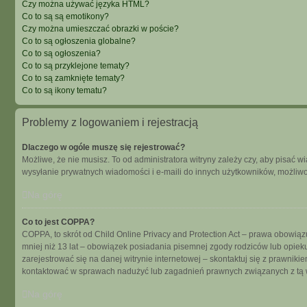
Czy można używać języka HTML?
Co to są są emotikony?
Czy można umieszczać obrazki w poście?
Co to są ogłoszenia globalne?
Co to są ogłoszenia?
Co to są przyklejone tematy?
Co to są zamknięte tematy?
Co to są ikony tematu?
Problemy z logowaniem i rejestracją
Dlaczego w ogóle muszę się rejestrować?
Możliwe, że nie musisz. To od administratora witryny zależy czy, aby pisać w
wysyłanie prywatnych wiadomości i e-maili do innych użytkowników, możliwość
Na górę
Co to jest COPPA?
COPPA, to skrót od Child Online Privacy and Protection Act – prawa obowiąz
mniej niż 13 lat – obowiązek posiadania pisemnej zgody rodziców lub opieku
zarejestrować się na danej witrynie internetowej – skontaktuj się z prawnik
kontaktować w sprawach nadużyć lub zagadnień prawnych związanych z tą w
Na górę