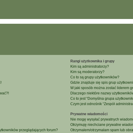
Rangi użytkownika i grupy
Kim są administratorzy?
Kim są moderatorzy?
Co to są grupy użytkowników?
!
Gdzie znajduje się spis grup użytkown
W jaki sposób można zostać liderem g
ować?!
Dlaczego niektóre nazwy użytkowników
Co to jest “Domyślna grupa użytkowni
Czym jest odnośnik “Zespół administra
Prywatne wiadomości
Nie mogę wysyłać prywatnych wiadomo
Otrzymuję niechciane prywatne wiado
żytkowników przeglądających forum?
Otrzymałem/otrzymałam spam lub obraźl