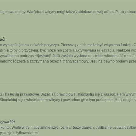
ały się nowe osoby. Właściciel witryny mógł także zablokować twój adres IP lub zab
wać!
o wystąpiła jedna z dwóch przyczyn. Pierwszą z nich może być włączona funkcja CO
śli nie to było przyczyną, być może nie została aktywowana rejestracja. Niektóre
 wyświetlona podczas rejestracji. Jeśli została wysłana do ciebie wiadomość e-mail
wiadomość została zatrzymana przez filtr antyspamowy. Jeśli na pewno podany przez
hasło są prawidłowe. Jeżeli są prawidłowe, skontaktuj się z właścicielem witryny
 Skontaktuj się z właścicielem witryny i powiadom go o tym problemie. Musi on go 
logować?!
nto. Wiele witryn, aby zmniejszyć rozmiar bazy danych, cyklicznie usuwa użytkownikó
yskusje użytkownikiem.