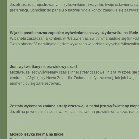
Jeżeli jesteś zarejestrowanym użytkownikiem, wszystkie twoje ustawienia s
preferencji. Odnośnik do panelu o nazwie “Moje konto” znajduje się zazwycza
Na górę
W jaki sposób można zapobiec wyświetlaniu nazwy użytkownika na liści
W panelu zarządzania kontem, w “Ustawieniach witryny” znajduje się funkcj
Twoja obecność na witrynie będzie wykazana w liczbie ukrytych użytkownikó
Na górę
Jest wyświetlany nieprawidłowy czas!
Możliwe, że jest wyświetlany czas z innej strefy czasowej, niż ta, w której 
centralna, Afryka, czy Nowa Zelandia. Zmiana strefy czasowej, tak jak i wię
moment, by się zarejestrować.
Na górę
Została wykonana zmiana strefy czasowej, a nadal jest wyświetlany niep
Jeżeli na pewno strefa czasowa została ustawiona prawidłowo, a czas nadal 
Na górę
Mojego języka nie ma na liście!