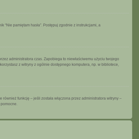
k “Nie pamiętam hasła”. Postępuj zgodnie z instrukcjami, a
ny przez administratora czas. Zapobiega to niewłaściwemu użyciu twojego
i korzystasz z witryny z ogólnie dostępnego komputera, np. w bibliotece,
również funkcję – jeśli została włączona przez administratora witryny –
ć pomocne.