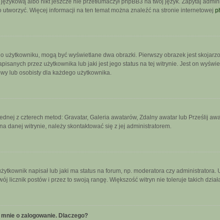
językową albo nikt jeszcze nie przetłumaczył phpBB3 na twój język. Zapytaj admini
go utworzyć. Więcej informacji na ten temat można znaleźć na stronie internetowej
p
 o użytkowniku, mogą być wyświetlane dwa obrazki. Pierwszy obrazek jest skojarz
sanych przez użytkownika lub jaki jest jego status na tej witrynie. Jest on wyświ
owy lub osobisty dla każdego użytkownika.
jednej z czterech metod: Gravatar, Galeria awatarów, Zdalny awatar lub Prześlij a
a danej witrynie, należy skontaktować się z jej administratorem.
tkownik napisał lub jaki ma status na forum, np. moderatora czy administratora.
wój licznik postów i przez to swoją rangę. Większość witryn nie toleruje takich dzia
 mnie o zalogowanie. Dlaczego?