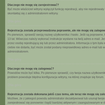
Dlaczego nie mogę się zarejestrować?
Być może właściciel witryny wyłączył funkcję rejestracji, aby nie rejestrow
skontaktuj się z administratorem witryny.
Na górę
Rejestracja została przeprowadzona poprawnie, ale nie mogę się zalogo
Po pierwsze, sprawdź swoją nazwę użytkownika i hasło. Jeśli są poprawne, t
13 lat. Wówczas należy wykonać instrukcje wysłane na twój adres e-mail. Je
przez osobę rejestrującą się lub przez administratora. Informacja o tym była
ciebie nie dotarła, być może został podany nieprawidłowy adres e-mail lub 
administratorem.
Na górę
Dlaczego nie mogę się zalogować?
Powodów może być kilka. Po pierwsze sprawdź, czy twoja nazwa użytkownika i 
problem powoduje błędna konfiguracja witryny, na której znajduje się forum.
Na górę
Rejestracja została dokonana jakiś czas temu, ale teraz nie mogę się za
Możliwe, że z jakiegoś powodu administrator dezaktywował lub usunął twoje ko
zarejestrować się ponownie i bądź bardziej aktywnym i zaangażowanym w d